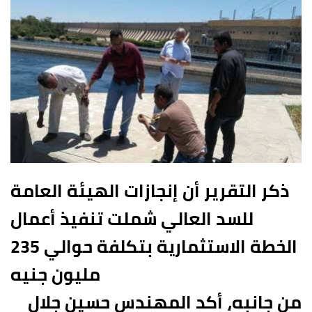
س
ل
ب
ر
ي
د
ا
إ
ل
ك
ت
ذكر التقرير أن إنجازات الهيئة العامة
ر
و
للسد العالي شملت تنفيذ أعمال
ن
ي
الخطة الاستثمارية بتكلفة حوالي 235
ا
مليون جنيه
من جانبه، أكد المهندس حسين جلال