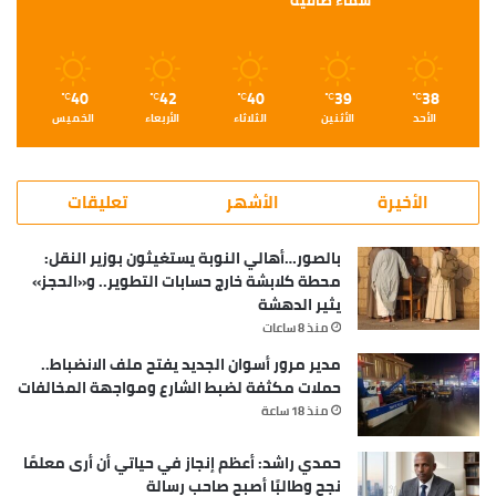
سماء صافية
40
42
40
39
38
℃
℃
℃
℃
℃
الأحد
الأثنين
الثلاثاء
الأربعاء
الخميس
الأخيرة
الأشهر
تعليقات
بالصور…أهالي النوبة يستغيثون بوزير النقل:
محطة كلابشة خارج حسابات التطوير.. و«الحجز»
يثير الدهشة
منذ 8 ساعات
مدير مرور أسوان الجديد يفتح ملف الانضباط..
حملات مكثفة لضبط الشارع ومواجهة المخالفات
منذ 18 ساعة
حمدي راشد: أعظم إنجاز في حياتي أن أرى معلمًا
نجح وطالبًا أصبح صاحب رسالة