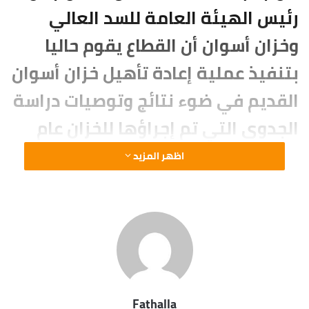
رئيس الهيئة العامة للسد العالي
وخزان أسوان أن القطاع يقوم حاليا
بتنفيذ عملية إعادة تأهيل خزان أسوان
القديم في ضوء نتائج وتوصيات دراسة
الجدوى التي تم إجراؤها للخزان عام
2009 من خلال اتحاد مكاتب استشارية
اظهر المزيد
عالمية بقيادة مكتب (ساليزجيتر)
الألماني ليعمل لمدة 50-70 سنة
قادمة مع إنشاء كوبري مروري جديد
بديلا عن المرور أعلى جسم خزان
أسوان، حيث إن زيادة عمر خزان أسوان
Fathalla