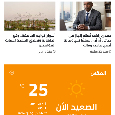
مديرية أمن أسوان عملية تطوير ورفع كفاءة منظومة
الحقن وملحقاتها بجسم السد العالي، وذلك من خلال
دراسة مكونة من أربع مراحل للعمل على رفع الكفاءة
والتطوير.
حمدي راشد: أعظم إنجاز في
أسوان تواجه العاصفة.. رفع
حياتي أن أرى معلمًا نجح وطالبًا
الجاهزية وتعليق الملاحة لحماية
أصبح صاحب رسالة
المواطنين
منذ 22 ساعة
منذ 4 أيام
الطقس
25
℃
الصعيد الأن
38º - 25º
78%
2.6 كيلومتر/ساعة