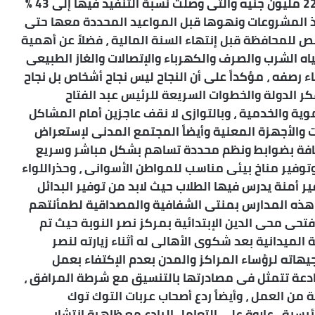
للمحافظة للعام المالى 2019/2020 بإجمالى 224,9 مليون جنيه والتى وصلت نسبة التنفيذ فيها إلى 43 %
ذ المشروعات ونهوها قبل المواعيد المحددة معها حتى
ص للمحافظة قبل إنتهاء السنة المالية ، فضلاً عن أهمية
ه الشرب والصرف والكهرباء والإتصالات والغاز الطبيعى
ء رصفه ، مؤكداً على أن النجاح ليس نجاح أشخاص بل نجاح
ر الدولة والخطوات السريعة للرئيس عبد الفتاح
ية والخدمية ، وبالتوازى لا نقف عاجزين أمام المشاكل
والأجهزة المعنية وأيضاً المجتمع المدنى لإستعراض
ظافة بضوابط ونظم محددة تساهم بشكل مباشر وسريع
توفير مناخ بيئى مناسب للمواطن الأسوانى ، وحذراللواء
أمنة يدرس فيها الطلاب حيث لابد من توفير البدائل
هذه المدارس بمنتى الشفافية والمصداقية لطمأنتهم
فتحى محى الدين الإبتدائية بمركز نصر النوبة حيث تم
 الميدانية بعد شكوى الأهالى له أثناء زيارته لنصر
اته لرؤساء المراكز والمدن بعدم الإكتفاء بعمل
 رادعة تتمثل فى مصادرتها بالتنسيق مع شرطة المرافق ،
ن العمل ، وأيضاً ردع أصحاب عربات التوك توك
ئيسية ، علاوة على التعامل الرادع مع ظاهرة إنتشار