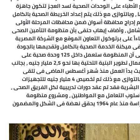
لأطباء على الوحدات الصحية لسد العجز لتكون جاهزة
ا ، وبالتوازى مع ذلك يتم إعداد الخريطة الصحية بالكامل
 تم إدراج محافظة أسوان ضمن محافظات المرحلة الأولى
الشامل ، وأضاف إيهاب حنفى بأن منظومة التأمين الصحى
ءاً على برتوكول التعاون الموقع مع الشركة المصرية
فى ميكنة الخدمة الصحية بالكامل وتقديمها بالجودة
العالية وفقاً لمعايير دولية بنظام WHO ، مشيراً إلى أن المنظومة ستعمل داخل 125 وحدة صحية على
مستوى مدن ومراكز المحافظة والتى ستتكلف أعمال تطوير البنية التحتية بها نحو 2,5 مليار جنيه ، بجانب
تطويرها 1,5 مليار جنيه حيث بدأ العمل منذ شهر أغسطس الماضى فى تلقى
طلبات المواطنين لإدراجهم فى قاعدة البيانات ، وبالتوازى مع ذلك تم تخصيص 4 مليار جنيه للتجهيزات
 البشرية فقد تم عقد دورات تدريبية لكل الفريق الصحى ،
ير أسلوب التعامل مع المواطنين ، ومشروع منظومة
التأمين الصحى الشامل حلم كانت تقوم الدولة بدراسة منذ عام 1964 يحقق نهضة فى الشكل والمضمون