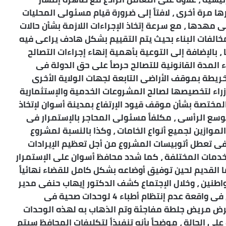
ها مرة أخرى ، لافتاً إلى ضرورة قيام مسئولى المحليات
 مهدها ، مع سرعة إتخاذ الإجراءات اللازمة بشأن حالات
ين الأوضاع فى مخالفات البناء بحيث يتم التقييم بشكل هادف يراعى فيه
بالإضافة إلى التوعية بأهمية إنهاء إجراءات التصالح
المدة القانونية للتصالح حرصاً على حق الدولة فى
ريطة بموقف الأراضى التابعة لجهات الولاية الأخرى
ء لتخصيصها لصالح المشروعات الخدمية والإستثمارية
لمختصة بشأن موقف قيود الإرتفاع بمدينة أسوان لإتخاذ
وسع الرأسى ، مكلفاً مسئولى المحاجر بالإستمرار فى
موازين لجميع أنواع الخامات ، وكذا بالنسبة لمشروع
ى تعطل أتوبيسات المشروع من أجل تعظيم الإيرادات
لخدمات المختلفة ، كما شدد محافظ أسوان على الإستمرار
لقديم لحين توفيق أوضاعه بشكل كامل للقضاء نهائياً
واطنين ، وخلال الإجتماع كشف الدكتور إيهاب حنفى مدير
مديرية الصحة بأن محافظ أسوان قد أمر بالتحقيق فى واقعة عدم إنتظام أطباء 4 لوحدات صحية فى
رض مريض جلطة مفاجئة وتم الذهاب به لهذه الوحدات
 الحالة ، موضحاً بأنه تنفيذاً لتكليفات المحافظ سيتم