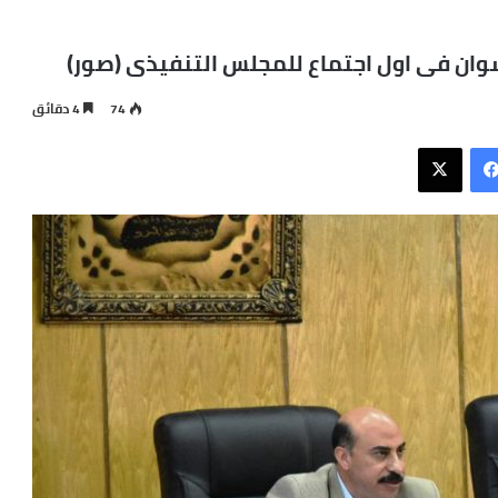
ان فى اول اجتماع للمجلس التنفيذى (صور)
74
4 دقائق
فيسبوك
X