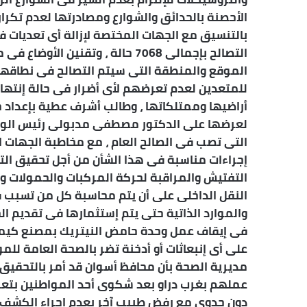
الأحصنة بالحدائق والشوارع ومصادرتها لعدم تكرار
بالتنسيق مع الجهات المختصة لإزالة أى تعديات فى
التصالح بإجمالى 7068 حالة ، وتقن
الموقع والمنطقة التى سيتم التصالح فى نطاقها ، 
للمتعدين لعدم تعرضهم لأى أضرار فى حالة إنتهاء 
أراضيها وممتلكاتها ، وطالب أشرف عطية بإعداد خ
لعرضها على الدكتور مصطفى مدبولى رئيس الوزرا
التى تصب فى الصالح العام ، مع مخاطبة الجهات ا
إجراءات مناسبة فى هذا الشأن من أجل تحقيق الت
التفتيش والمراقبة لحركة المركبات والحمولات وال
النقل الداخلى على أن يتم محاسبة كل من تسبب ف
والموارد الذاتية حتى يتم إستثمارها فى تقديم ا
فى إيقاف عمل وحدة حامض النيتريك بمصنع كيما ا
على أى إنبعاثات أو أدخنة تضر بالصحة العامة للم
عملهم بغرب دراو بعد شكوى أحد المواطنين بتع
دون جدوى مع رفض طبيب آخر بعدم إجراء الكشف على