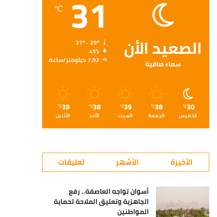
31
℃
الصعيد الأن
31º - 29º
45%
7.92 كيلومتر/ساعة
سماء صافية
39
38
39
38
30
℃
℃
℃
℃
℃
الخميس
الجمعة
السبت
الأحد
الأثنين
الأخيرة
الأشهر
تعليقات
أسوان تواجه العاصفة.. رفع
الجاهزية وتعليق الملاحة لحماية
المواطنين