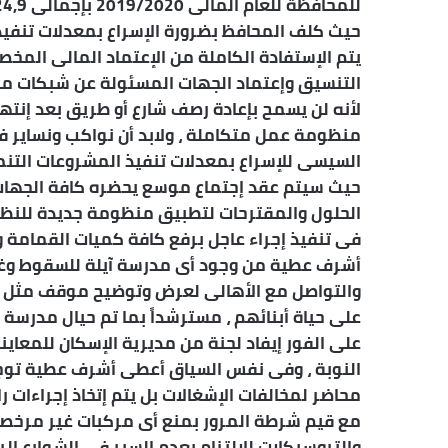
حيث كلف المحافظ بضرورة الإسراع بمعدلات تنفي
يتم الإستفادة الكاملة من الإعتماد المالى المخص
التنسيق وإعتماد الجهات المسئولة عن شبكات ميا
لأنه لن يسمح بإعادة رصف شارع أو طريق بعد إنتها
منظومة عمل متكاملة ، ولابد أن نواكب ونساير فك
السيسى للإسراع بمعدلات تنفيذ المشروعات التنمو
حيث سيتم عقد إجتماع موسع يحضره كافة الجهات 
الحلول والمقترحات لتطبيق منظومة جديدة للن
فى تنفيذ إجراء عاجل برفع كافة كميات القمامة و
أشرف عطية من وجود أى مدرسة آيلة للسقوط وغير 
والتواصل مع الأهالى لعرض وتوضيح موقف مثل 
على حياة أبنائهم ، مسترشداً بما تم حيال مدرسة 
على الفور إيفاد لجنة من مديرية الإسكان للمعاينة
النوبة ، وفى نفس السياق أعطى أشرف عطية توجيه
محاضر لمخالفات الإشغالات بل يتم إتخاذ إجراءات
مع قيم شرطة المرور بمنع أى مركبات غير مرخصة م
والتروسيكلات للإلتزام بعدم السير فى الشوارع الر