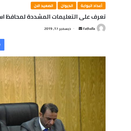
أعداد البوابة
الديوان
الصعيد الان
تعرف على التعليمات المشددة لمحافظ اسو
Fathalla
أ
ديسمبر 17, 2019
ر
س
ل
ب
ر
ي
د
ا
إ
ل
ك
ت
ر
و