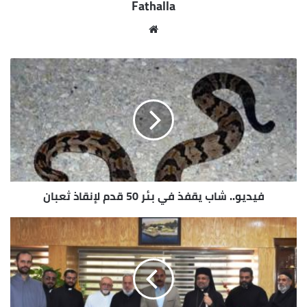
Fathalla
مو
قع
الوي
ب
فيديو.. شاب يقفذ في بئر 50 قدم لإنقاذ ثعبان