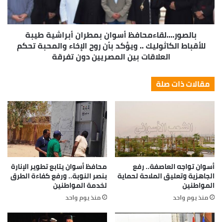
بالصور....لقاءمحافظ أسوان بمطران أبراشية طيبة
للأقباط الكاثوليك .. ويؤكد بأن روح الإخاء والمحبة تحكم
العلاقات بين المصريين دون تفرقة
مقالات ذات صلة
أسوان تواجه العاصفة.. رفع
محافظ أسوان يتابع تطوير الإنارة
الجاهزية وتعليق الملاحة لحماية
بنصر النوبة.. ورفع كفاءة الطرق
المواطنين
لخدمة المواطنين
منذ يوم واحد
منذ يوم واحد