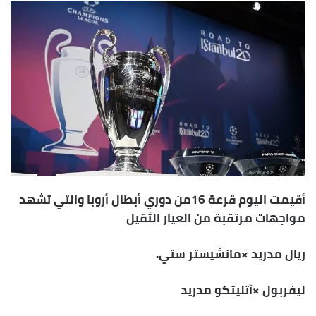
س
ل
ب
ر
ي
د
ا
إ
ل
ك
ت
أقيمت اليوم قرعة 16من دوري أبطال أروبا والتي تشهد
ر
مواجهات مرتقبة من العيار الثقيل
و
ن
ي
ريال مدريد ×مانشيستر ستي.
ا
ليفربول ×أتليتكو مدريد