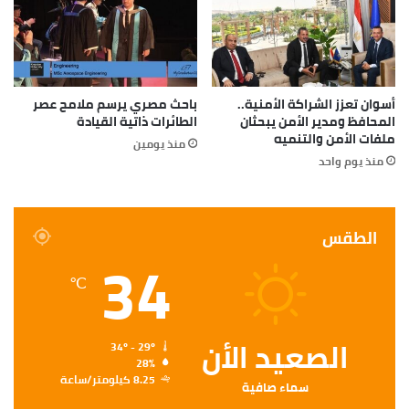
أسوان تعزز الشراكة الأمنية..
باحث مصري يرسم ملامح عصر
المحافظ ومدير الأمن يبحثان
الطائرات ذاتية القيادة
ملفات الأمن والتنميه
منذ يومين
منذ يوم واحد
الطقس
34
℃
الصعيد الأن
34º - 29º
28%
8.25 كيلومتر/ساعة
سماء صافية