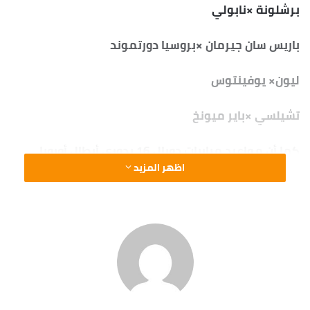
برشلونة ×نابولي
باريس سان جيرمان ×بروسيا دورتموند
ليون× يوفينتوس
تشيلسي ×باير ميونخ
كما أن مواعيد مباريات دورال 16 بدوري أبطال أوروبا
اظهر المزيد
الذهاب (18-19-25-26 فبراير 2020)
الإياب (10-11-17-18 مارس 2020)