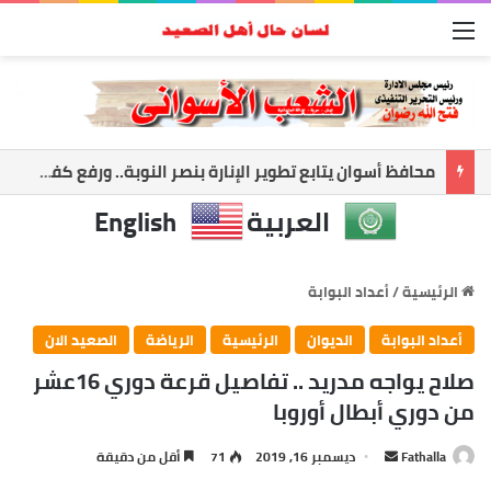
القائمة
أسوان تعزز الشراكة الأمنية.. المحافظ ومدير الأمن يبحثان ملفات الأمن والتنميه
العربية
English
الرئيسية
/
أعداد البوابة
أعداد البوابة
الديوان
الرئيسية
الرياضة
الصعيد الان
صلاح يواجه مدريد .. تفاصيل قرعة دوري 16عشر
من دوري أبطال أوروبا
Fathalla
أ
ديسمبر 16, 2019
71
أقل من دقيقة
ر