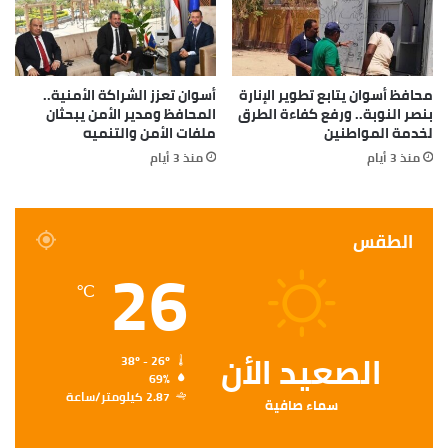
محافظ أسوان يتابع تطوير الإنارة
أسوان تعزز الشراكة الأمنية..
بنصر النوبة.. ورفع كفاءة الطرق
المحافظ ومدير الأمن يبحثان
لخدمة المواطنين
ملفات الأمن والتنميه
منذ 3 أيام
منذ 3 أيام
الطقس
26
℃
الصعيد الأن
38º - 26º
69%
2.87 كيلومتر/ساعة
سماء صافية