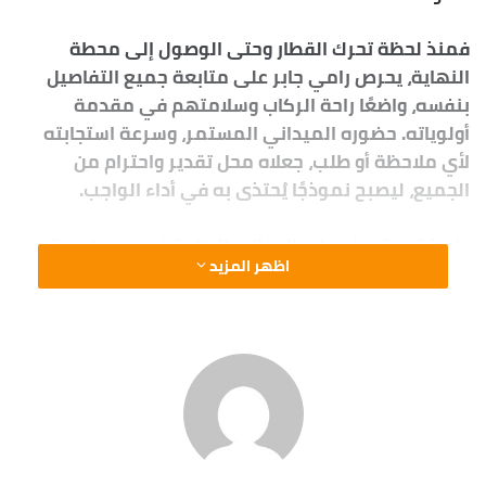
فمنذ لحظة تحرك القطار وحتى الوصول إلى محطة
النهاية، يحرص رامي جابر على متابعة جميع التفاصيل
بنفسه، واضعًا راحة الركاب وسلامتهم في مقدمة
أولوياته. حضوره الميداني المستمر، وسرعة استجابته
لأي ملاحظة أو طلب، جعلاه محل تقدير واحترام من
الجميع، ليصبح نموذجًا يُحتذى به في أداء الواجب.
ولا يقتصر تميزه على الجوانب الإدارية فحسب، بل يمتد
اظهر المزيد
إلى أسلوبه الراقي في التعامل مع الركاب، واحترامه
للجميع دون تفرقة، وإيمانه بأن الكلمة الطيبة
والابتسامة الصادقة جزء أصيل من جودة الخدمة. كما
يتميز بقدرته على قيادة فريق العمل بروح التعاون
والاحترام، وهو ما ينعكس بصورة واضحة على مستوى
الانضباط داخل قطارات النوم.
ويؤكد زملاؤه أن رامي جابر يتمتع بروح المسؤولية،