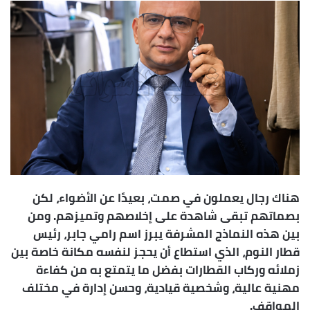
س
ل
ب
ر
ي
د
ا
إ
ل
ك
ت
ر
هناك رجال يعملون في صمت، بعيدًا عن الأضواء، لكن
و
بصماتهم تبقى شاهدة على إخلاصهم وتميزهم. ومن
ن
بين هذه النماذج المشرفة يبرز اسم رامي جابر، رئيس
ي
قطار النوم، الذي استطاع أن يحجز لنفسه مكانة خاصة بين
ا
زملائه وركاب القطارات بفضل ما يتمتع به من كفاءة
مهنية عالية، وشخصية قيادية، وحسن إدارة في مختلف
المواقف.