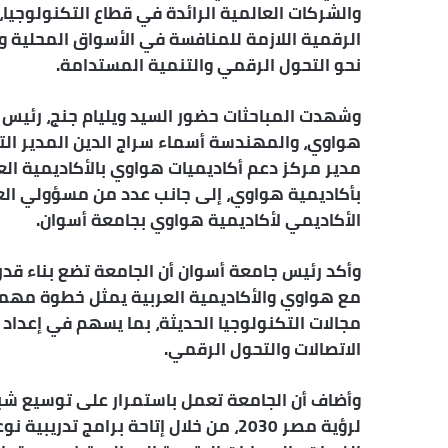
والشركات العالمية الرائدة في قطاع التكنولوجيا
الرقمية اللازمة للمنافسة في الأسواق المحلية و
نحو التحول الرقمي والتنمية المستدامة.
وشهدت المباحثات حضور السيد ويليام جنج، رئيس ق
هواوي، والمهندسة أسماء سراج الدين المدير ال
مدير مركز دعم أكاديميات هواوي بالأكاديمية ال
بأكاديمية هواوي، إلى جانب عدد من مسؤولي الع
الأكاديمي لأكاديمية هواوي بجامعة أسوان.
وأكد رئيس جامعة أسوان أن الجامعة تضع بناء قدرا
مع هواوي والأكاديمية العربية يمثل خطوة مهمة
مجالات التكنولوجيا الحديثة، بما يسهم في إعداد
الاتصالات والتحول الرقمي.
وأضاف أن الجامعة تعمل باستمرار على توسيع شبك
لرؤية مصر 2030، من خلال إتاحة برامج ت