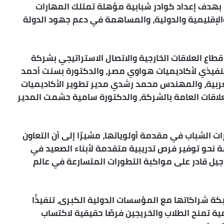
، بهدف إعداد كوادر شبابية مؤهلة تمتلك المهارات
الإقليمية والدولية، والمساهمة في دعم جهود الدولة
طاع العلاقات الخارجية والاتصال الاستراتيجي بشركة
تنفيذي لأكاديميات هواوي مصر، والدكتورة بسنت أحمد
عربية، والمهندس محمد رشدي مدير تطوير الأكاديميات
لاقات العامة بالشركة، والدكتورة سامية حشمت المدير
ت الشباب في مقدمة أولوياتها، مشيرًا إلى أن التعاون
 نحو توفير فرص تدريبية متقدمة لأبناء الصعيد في
 جيل قادر على مواكبة التطورات المتسارعة في عالم
ة شراكاتها مع المؤسسات الدولية الكبرى، تنفيذًا
دريبية نوعية تمنح الطلاب والخريجين فرصًا حقيقية لاكتساب