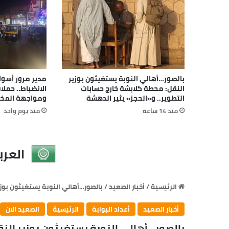
بالصور…أهالي النوبة يستغيثون بوزير
مدير مرور أسوا
النقل: محطة كلابشة خارج حسابات
الانضباط.. حمل
التطوير.. و«الحجز» يثير الدهشة
ومواجهة المخا
منذ 14 ساعة
منذ يوم واحد