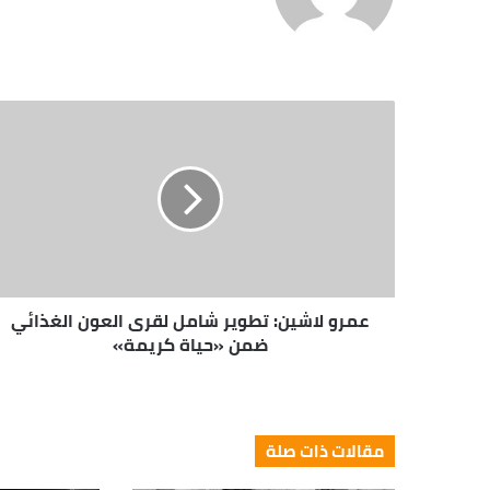
قع
الوي
ب
عمرو لاشين: تطوير شامل لقرى العون الغذائي
ضمن «حياة كريمة»
مقالات ذات صلة