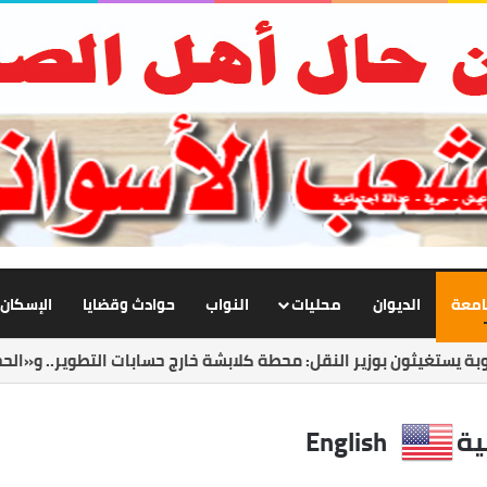
جامعة
الديوان
محليات
النواب
حوادث وقضايا
الإسكان
لجديد يفتح ملف الانضباط.. حملات مكثفة لضبط الشارع ومواجهة المخ
ية
English