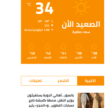
34
℃
الصعيد الأن
38º - 30º
32%
1.68 كيلومتر/ساعة
سماء صافية
40
42
41
39
38
℃
℃
℃
℃
℃
الأحد
الأثنين
الثلاثاء
الأربعاء
الخميس
الأخيرة
الأشهر
تعليقات
بالصور…أهالي النوبة يستغيثون
بوزير النقل: محطة كلابشة خارج
حسابات التطوير.. و«الحجز» يثير