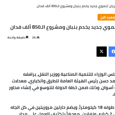
نموي جديد يخدم بنبان ومشروع الـ850 ألف فدان
صعيد الان
يد يخدم بنبان ومشروع الـ850 ألف فدان
26
دقيقة واحدة
فيسبوك
X
الوزراء للتنمية الصناعية ووزير النقل، يرافقه
د حسن رئيس الهيئة العامة للطرق والكباري، معدلات
 أسوان، وذلك ضمن خطة الدولة للتوسع في إنشاء محاور
.
واطلع الوزير على سير العمل بالمشروع الذي يبلغ طوله 18 كيلومتراً، ويضم حارتين مروريتين في كل اتجاه
بعرض 21 متراً، ويتكون من 9 أعمال صناعية تشمل 7 كباري ونفقين، موجهاً بتكثيف العمل على مدار