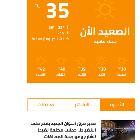
35
℃
الصعيد الأن
38º - 28º
21%
1.01 كيلومتر/ساعة
سماء صافية
42
40
39
38
38
℃
℃
℃
℃
℃
السبت
الأحد
الأثنين
الثلاثاء
الأربعاء
الأخيرة
الأشهر
تعليقات
مدير مرور أسوان الجديد يفتح ملف
الانضباط.. حملات مكثفة لضبط
الشارع ومواجهة المخالفات