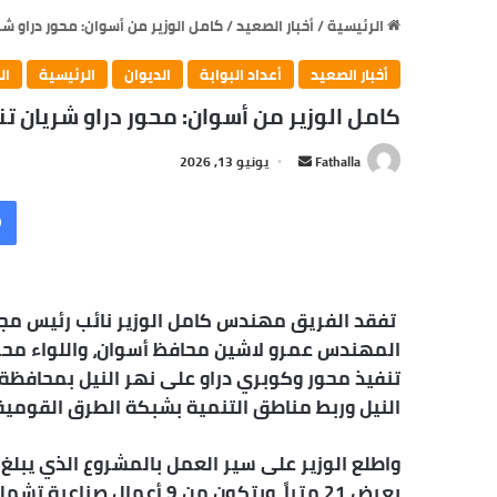
الرئيسية
/
أخبار الصعيد
/
كامل الوزير من أسوان: محور دراو شريان ت
أخبار الصعيد
أعداد البوابة
الديوان
الرئيسية
ال
كامل الوزير من أسوان: محور دراو شريان تنموي جد
Fathalla
أ
يونيو 13, 2026
ر
س
ل
ب
ر
تفقد الفريق مهندس كامل الوزير نائب رئيس مجلس 
ي
المهندس عمرو لاشين محافظ أسوان، واللواء محم
د
تنفيذ محور وكوبري دراو على نهر النيل بمحافظة
ا
إ
النيل وربط مناطق التنمية بشبكة الطرق القومية
ل
ك
ت