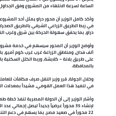
ر
الساعة لسرعة الانتهاء من المشروع وفق الجداول 
و
ن
وأكد كامل الوزير أن محور دراو يمثل أحد المشر
ي
في ربط الطريق الزراعي الشرقي بالطريق الصحراوي
ا
دراو، بما يحقق سهولة الحركة بين شرق وغرب الن
ألف فدان، ومناطق الزراعة غرب غرب كوم أمبو، با
على طريق بلانة – كلابشة، وربط الكتل السكنية بال
بالمحافظة.
وخلال الجولة، قرر وزير النقل صرف مكافآت للعام
في تنفيذ هذا العمل القومي، مشيداً بمعدلات الإ
وأشار الوزير إلى أن الدولة المصرية تنفذ خطة ط
22 محوراً في صعيد مصر، بما يسهم في دعم التن