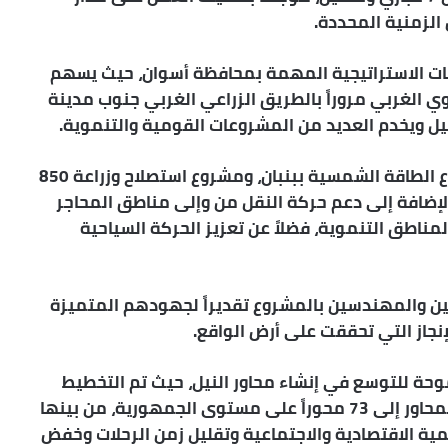
الزمنية المحددة.
وعات الاستراتيجية المهمة بمحافظة أسوان، حيث يسهم
 الغربي مروراً بالطريق الزراعي الغربي جنوب مدينة
يل ويخدم العديد من المشروعات القومية والتنموية.
وأوضح الوزير أن المحور سيسهم في خدمة مشروع الطاقة الشمسية ببنبان، ومشروع استصلاح وزراعة 850
لإضافة إلى دعم حركة النقل من وإلى مناطق المحاجر
مناطق التنموية، فضلاً عن تعزيز الحركة السياحية
لين والمهندسين بالمشروع تقديراً لجهودهم المتميزة
نجاز التي تحققت على أرض الواقع.
موحة للتوسع في إنشاء محاور النيل، حيث تم التخطيط
لإنشاء 35 محوراً عرضياً جديداً ليصل إجمالي عدد المحاور إلى 73 محوراً على مستوى الجمهورية، من بينها
مية الاقتصادية والاجتماعية وتقليل زمن الرحلات وخفض