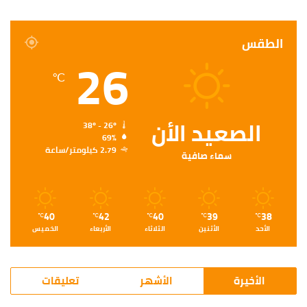
الطقس
26
℃
الصعيد الأن
38º - 26º
69%
2.79 كيلومتر/ساعة
سماء صافية
40
42
40
39
38
℃
℃
℃
℃
℃
الأحد
الأثنين
الثلاثاء
الأربعاء
الخميس
الأخيرة
الأشهر
تعليقات