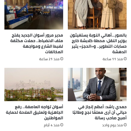
بالصور…أهالي النوبة يستغيثون
مدير مرور أسوان الجديد يفتح
بوزير النقل: محطة كلابشة خارج
ملف الانضباط.. حملات مكثفة
حسابات التطوير.. و«الحجز» يثير
لضبط الشارع ومواجهة
الدهشة
المخالفات
منذ 11 ساعة
منذ 21 ساعة
حمدي راشد: أعظم إنجاز في
أسوان تواجه العاصفة.. رفع
حياتي أن أرى معلمًا نجح وطالبًا
الجاهزية وتعليق الملاحة لحماية
أصبح صاحب رسالة
المواطنين
منذ يوم واحد
منذ 4 أيام