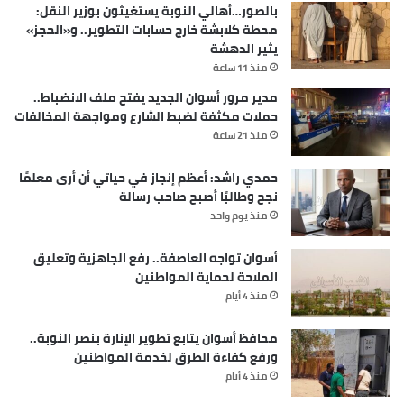
بالصور…أهالي النوبة يستغيثون بوزير النقل:
محطة كلابشة خارج حسابات التطوير.. و«الحجز»
يثير الدهشة
منذ 11 ساعة
مدير مرور أسوان الجديد يفتح ملف الانضباط..
حملات مكثفة لضبط الشارع ومواجهة المخالفات
منذ 21 ساعة
حمدي راشد: أعظم إنجاز في حياتي أن أرى معلمًا
نجح وطالبًا أصبح صاحب رسالة
منذ يوم واحد
أسوان تواجه العاصفة.. رفع الجاهزية وتعليق
الملاحة لحماية المواطنين
منذ 4 أيام
محافظ أسوان يتابع تطوير الإنارة بنصر النوبة..
ورفع كفاءة الطرق لخدمة المواطنين
منذ 4 أيام