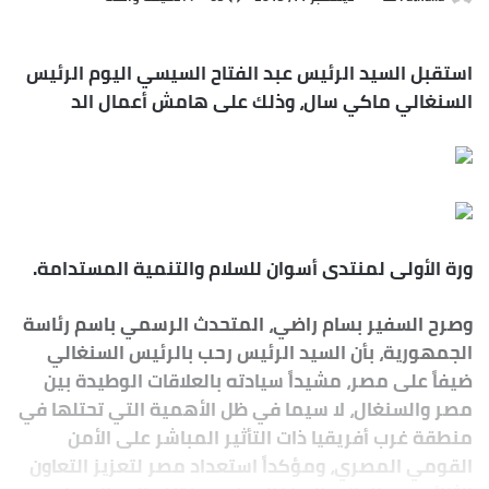
ر
س
استقبل السيد الرئيس عبد الفتاح السيسي اليوم الرئيس
ل
السنغالي ماكي سال، وذلك على هامش أعمال الد
ب
ر
ي
د
ا
إ
ل
ورة الأولى لمنتدى أسوان للسلام والتنمية المستدامة.
ك
ت
وصرح السفير بسام راضي، المتحدث الرسمي باسم رئاسة
ر
الجمهورية، بأن السيد الرئيس رحب بالرئيس السنغالي
و
ضيفاً على مصر، مشيداً سيادته بالعلاقات الوطيدة بين
ن
مصر والسنغال، لا سيما في ظل الأهمية التي تحتلها في
ي
منطقة غرب أفريقيا ذات التأثير المباشر على الأمن
ا
القومي المصري، ومؤكداً استعداد مصر لتعزيز التعاون