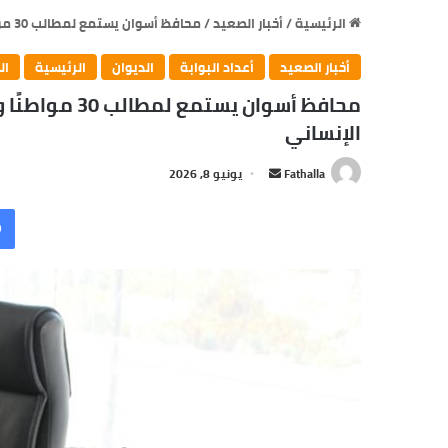
الرئيسية
/
أخبار الصعيد
/
محافظ أسوان يستمع لمطالب 30 مواطنًا ويوجه بتوفير العلاج وفرص العمل والدعم الإنساني
أخبار الصعيد
أعداد البوابة
الديوان
الرئيسية
ال
محافظ أسوان يس
الإنساني
Fathalla
أ
يونيو 8, 2026
ر
س
ل
ب
ر
ي
د
ا
إ
ل
ك