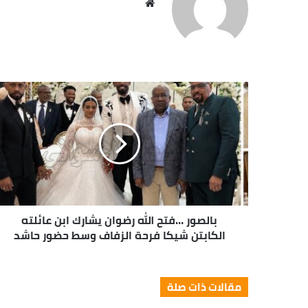
مو
قع
الوي
ب
بالصور …فتح الله رضوان يشارك ابن عائلته
الكابتن شيكا فرحة الزفاف وسط حضور حاشد
مقالات ذات صلة