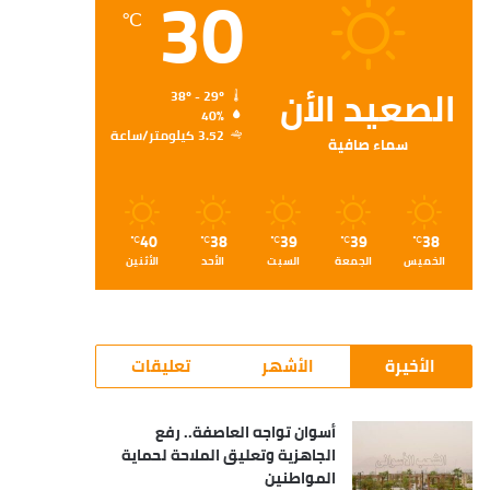
30
℃
الصعيد الأن
38º - 29º
40%
3.52 كيلومتر/ساعة
سماء صافية
40
38
39
39
38
℃
℃
℃
℃
℃
الخميس
الجمعة
السبت
الأحد
الأثنين
الأخيرة
الأشهر
تعليقات
أسوان تواجه العاصفة.. رفع
الجاهزية وتعليق الملاحة لحماية
المواطنين