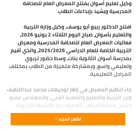
وكيل تعليم أسوان يفتتح المعرض العام للصحافة
ب
المدرسية ويشيد بإبداعات الطلاب
ر
ي
د
افتتح الدكتور ربيع أبو يوسف، وكيل وزارة التربية
ا
والتعليم بأسوان، صباح اليوم الثلاثاء 2 يونيو 2026،
إ
فعاليات المعرض العام للصحافة المدرسية ومعرض
ل
التربية الخاصة للعام الدراسي 2025/2026، والذي أقيم
ك
بمدرسة أسوان الثانوية بنات، وسط حضور تربوي
ت
وتعليمي واسع، وبمشاركة متميزة من الطلاب بمختلف
ر
المراحل التعليمية.
و
ن
جاء تنظيم المعرض في إطار توجيهات محمد عبداللطيف
ي
وزير التربية والتعليم والتعليم الفني، والمهندس عمرو
ا
لاشين محافظ أسوان، بأهمية دعم الأنشطة التربوية
والثقافية باعتبارها أحد أهم الأدوات لتنمية قدرات
اظهر المزيد
الطلاب واكتشاف مواهبهم، إلى جانب دورها في تعزيز
القيم الإيجابية وصقل الشخصية وبناء جيل واعٍ ومبدع.