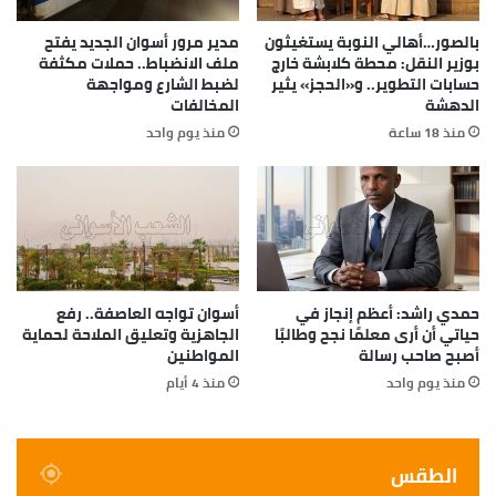
بالصور…أهالي النوبة يستغيثون
مدير مرور أسوان الجديد يفتح
بوزير النقل: محطة كلابشة خارج
ملف الانضباط.. حملات مكثفة
حسابات التطوير.. و«الحجز» يثير
لضبط الشارع ومواجهة
الدهشة
المخالفات
منذ 18 ساعة
منذ يوم واحد
حمدي راشد: أعظم إنجاز في
أسوان تواجه العاصفة.. رفع
حياتي أن أرى معلمًا نجح وطالبًا
الجاهزية وتعليق الملاحة لحماية
أصبح صاحب رسالة
المواطنين
.
منذ يوم واحد
منذ 4 أيام
:::
الطقس