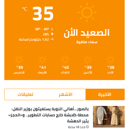
35
℃
الصعيد الأن
38º - 30º
28%
1.62 كيلومتر/ساعة
سماء صافية
39
41
40
39
38
℃
℃
℃
℃
℃
الأحد
الأثنين
الثلاثاء
الأربعاء
الخميس
الأخيرة
الأشهر
تعليقات
بالصور…أهالي النوبة يستغيثون بوزير النقل:
محطة كلابشة خارج حسابات التطوير.. و«الحجز»
يثير الدهشة
منذ 18 ساعة