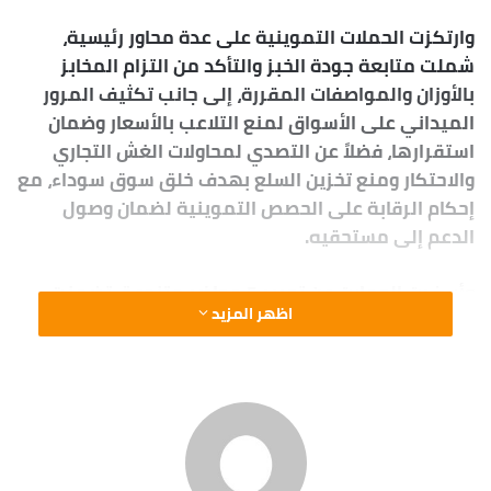
وارتكزت الحملات التموينية على عدة محاور رئيسية،
شملت متابعة جودة الخبز والتأكد من التزام المخابز
بالأوزان والمواصفات المقررة، إلى جانب تكثيف المرور
الميداني على الأسواق لمنع التلاعب بالأسعار وضمان
استقرارها، فضلاً عن التصدي لمحاولات الغش التجاري
والاحتكار ومنع تخزين السلع بهدف خلق سوق سوداء، مع
إحكام الرقابة على الحصص التموينية لضمان وصول
الدعم إلى مستحقيه.
وأسفرت الحملات عن تحرير 5 محاضر متنوعة، تضمنت
اظهر المزيد
ضبط مخالفات غش تجاري شملت 100 كيلو سكر و70
كيلو أرز، بالإضافة إلى تحرير محضر لاستخدام أسطوانة
بوتاجاز منزلية في غير الغرض المخصص لها.
كما تمكنت الحملات من رصد مخالفات بالمخابز السياحية
تمثلت في عدم الإعلان عن أسعار الخبز المنتج، إلى جانب
تحرير محضرين ضد مخابز بلدية لعدم الالتزام بالإعلان عن