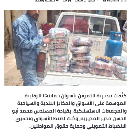
Fathalla
أ
مايو 7, 2026
20
دقيقة واحدة
ر
س
ل
ب
ر
ي
د
ا
إ
ل
ك
ت
ر
كثّفت مديرية التموين بأسوان حملاتها الرقابية
و
الموسعة على الأسواق والمخابز البلدية والسياحية
ن
والمجمعات الاستهلاكية، بقيادة المهندس محمد أبو
ي
الحسن مدير المديرية، وذلك لضبط الأسواق وتحقيق
ا
الانضباط التمويني وحماية حقوق المواطنين.