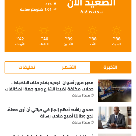
الصعيد الأن
21%
1.01 كيلومتر/ساعة
سماء صافية
42
40
39
38
38
℃
℃
℃
℃
℃
السبت
الأحد
الأثنين
الثلاثاء
الأربعاء
الأخيرة
الأشهر
تعليقات
مدير مرور أسوان الجديد يفتح ملف الانضباط..
حملات مكثفة لضبط الشارع ومواجهة المخالفات
منذ 5 ساعات
حمدي راشد: أعظم إنجاز في حياتي أن أرى معلمًا
نجح وطالبًا أصبح صاحب رسالة
منذ 8 ساعات