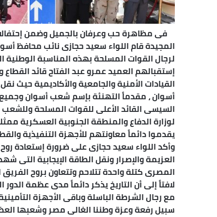
المجيدة قام اللواء سعيد حجازى نائب محافظ أسوان
لرجال القوات المسلحة بهذه المناسبة الوطنية ا
إستقبالهم العميد عمرو عبد الفتاح قائد القطاع 
القيادات الأمنية والجامعية والأكاديمية حيث نقل
أسوان ، مقدماً التهنئة بإسم شعب أسوان وجميع 
السيسى القائد الأعلى للقوات المسلحة وللشعب ال
لوزارة الدفاع والمنطقة الجنوبية العسكرية ممث
يقدموا دائماً معاونتهم للأجهزة التنفيذية والق
العزيمة والإصرار ونقل الطاقة الإيجابية التى شه
المصرى كتلة واحدة تتلاحم وتتعاون بروح الفريق 
لافتاً إلى أن التاريخ يذكر دائماً مدى عظمة الدو
مع رجال الشرطة الباسلة وباقى الأجهزة التأمينية
سبيل رفعة وعزة وطننا الغالى مصر وشعبها العظ