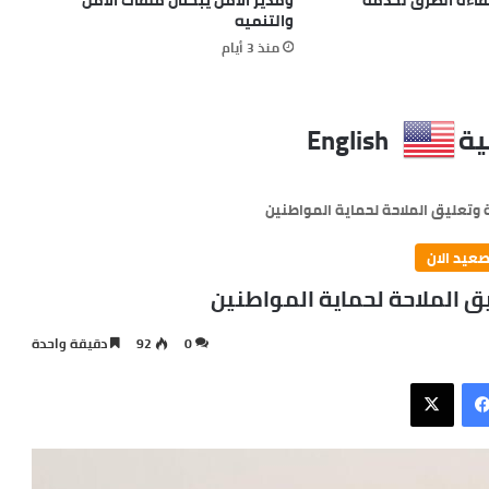
والتنميه
منذ 3 أيام