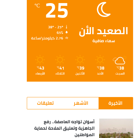
25
℃
الصعيد الأن
38º - 25º
65%
2.76 كيلومتر/ساعة
سماء صافية
43
41
39
38
38
℃
℃
℃
℃
℃
السبت
الأحد
الأثنين
الثلاثاء
الأربعاء
الأخيرة
الأشهر
تعليقات
أسوان تواجه العاصفة.. رفع
الجاهزية وتعليق الملاحة لحماية
المواطنين