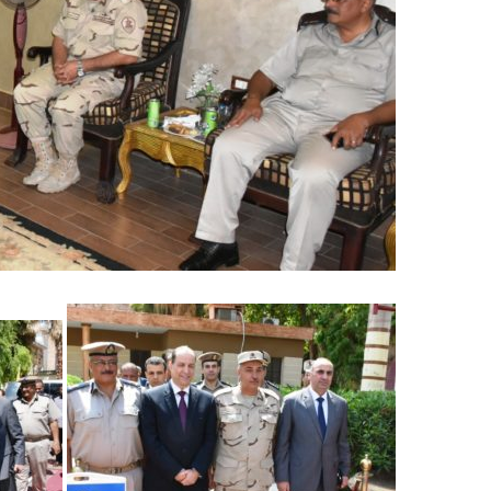
ك
ت
ر
و
ن
ي
ا