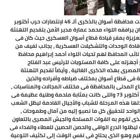
فى مظاهرة حب وعرفان بالجميل وضمن إحتفالات محافظة أسوان بالذكرى ألـ 46 لإنتصارات حرب أكتوبر
 يرافقه اللواء محمد عمارة مدير الأمن بتقديم التهنئة
لعزيزة بمقر قيادة قطاع أسوان العسكرى حيث كان فى
وقادة الوحدات والتشكيلات العسكرية ، بجانب لفيف من
 نائب المحافظ لهم تحيات اللواء أحمد إبراهيم محافظ
أجهزته على كافة المستويات للرئيس عبد الفتاح
مصرى بهذه الذكرى الغالية ، وأيضاً تقديم التهنئة
لة فى قطاع أسوان بمختلف ضباطه وأفراده والذين
طاع المدنى بالمحافظة فى مختلف المجالات والمناسبات ،
وأكد اللواء سعيد حجازى على ضرورة إستعادة روح أكتوبر 73 والتى كانت بمثابة ملحمة وطنية عظيمة فى
دتها هذه المرحلة للشباب والأجيال القادمة ليظل الشعب
الواحد لتحقيق كل ما نصبو إليه من آمال وطموحات ،
ر الذى تقوم به القوات المسلحة والجيش المصرى بالتعاون
 ليظلوا الدرع الواقى والحصن الحصين للعطاء والفداء فى
يم وهو الذى يحتاج فى نفس الوقت إلى تكثيف التوعية