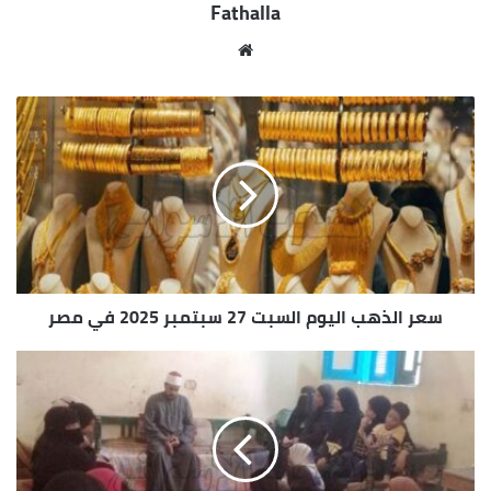
Fathalla
والمناطق السكنية التى وردت منها بعض الشكاوى مثل
شوارع الغازات وأبطال التحرير ، بالإضافة إلى مناطق
مو
السيل الجديد والسيل الريفى والحصايا والمحمودية
قع
والصداقة الجديدة ، مع دعمها بصناديق القمامة ، وهو
الوي
الذى توازى معه تكثيف ورفع كفاءة الإنارة العامة ،
ب
وتركيب اللمبات الجديدة الموفرة للطاقة .
سعر الذهب اليوم السبت 27 سبتمبر 2025 في مصر