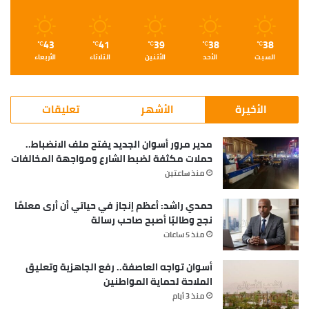
43
41
39
38
38
℃
℃
℃
℃
℃
السبت
الأحد
الأثنين
الثلاثاء
الأربعاء
الأخيرة
الأشهر
تعليقات
مدير مرور أسوان الجديد يفتح ملف الانضباط..
حملات مكثفة لضبط الشارع ومواجهة المخالفات
منذ ساعتين
حمدي راشد: أعظم إنجاز في حياتي أن أرى معلمًا
نجح وطالبًا أصبح صاحب رسالة
منذ 5 ساعات
أسوان تواجه العاصفة.. رفع الجاهزية وتعليق
الملاحة لحماية المواطنين
منذ 3 أيام