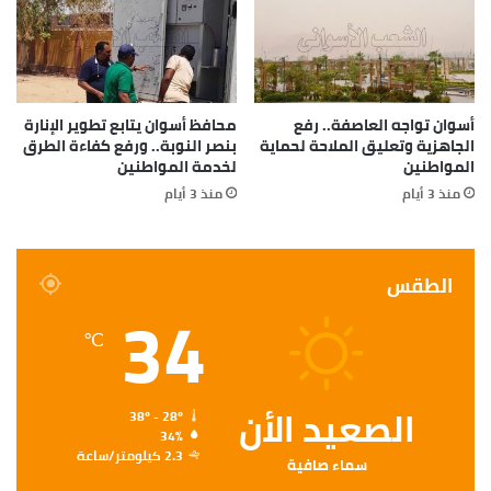
أسوان تواجه العاصفة.. رفع
محافظ أسوان يتابع تطوير الإنارة
الجاهزية وتعليق الملاحة لحماية
بنصر النوبة.. ورفع كفاءة الطرق
المواطنين
لخدمة المواطنين
منذ 3 أيام
منذ 3 أيام
الطقس
34
℃
الصعيد الأن
38º - 28º
34%
2.3 كيلومتر/ساعة
سماء صافية