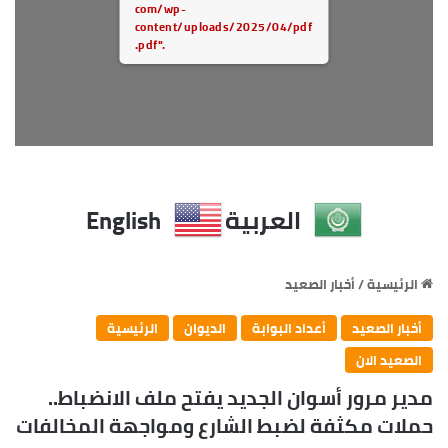
com/wp-
content/uploads/2025/04/pdf
.pdf".