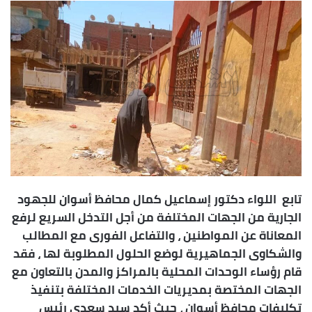
س
ل
ب
ر
ي
د
ا
إ
ل
ك
ت
ر
تابع اللواء دكتور إسماعيل كمال محافظ أسوان للجهود
و
الجارية من الجهات المختلفة من أجل التدخل السريع لرفع
ن
المعاناة عن المواطنين ، والتفاعل الفورى مع المطالب
ي
والشكاوى الجماهيرية لوضع الحلول المطلوبة لها ، فقد
ا
قام رؤساء الوحدات المحلية بالمراكز والمدن بالتعاون مع
الجهات المختصة بمديريات الخدمات المختلفة بتنفيذ
تكليفات محافظ أسوان ، حيث أكد سيد سعدى رئيس