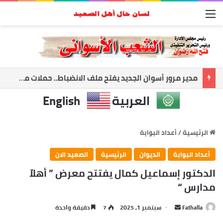
القائمة
حمدي راشد: أعظم إنجاز في حياتي أن أرى معلمًا نجح وطالبًا أصبح صاحب رسالة
العربية
English
الرئيسية
/
أعداد البوابة
أعداد البوابة
الديوان
الرئيسية
الصعيد الان
الدكتور إسماعيل كمال يفتتح معرض ” أهلاً
مدارس “
Fathalla
أ
سبتمبر 1, 2025
7
دقيقة واحدة
ر