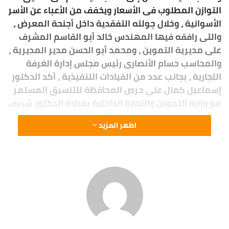
التوازن المطلوب فى الأسعار ويخفف من الأعباء عن الأسر
الأسوانية ، وخلال جولته التفقدية داخل أجنحة المعرض ،
والتى رافقه فيها المهندس خالد أبو القاسم المشرف
على مديرية التموين ، ومحمد أبو الحسن مدير المديرية ،
والمحاسب حسام الأنصارى رئيس مجلس إدارة الغرفة
التجارية ، بجانب عدد من القيادات التنفيذية ، أكد الدكتور
إسماعيل كمال على حرص المحافظة للتنسيق المستمر
مع وزارة التموين والتجارة الداخلية بقيادة الدكتور شريف
فاروق ، ومع مختلف الجهات التنفيذية ومنظمات
اظهر المزيد
ومؤسسات المجتمع المدنى لمواصلة تنظيم وإفتتاح
المعارض المتعددة التى تلبى إحتياجات المواطنين
بمختلف مدن ومراكز المحافظة ، موضحاً بأن المعرض
يضم كافة الأدوات المدرسية التى تناسب جميع المراحل
التعليمية والأعمار السنية ، فضلاً عن قسم مخصص لعرض
السلع والمواد الغذائية الذى تنظمه الشركة المصرية
لتجارة الجملة حيث تم التنسيق المسبق مع العارضين من
تجار الجملة والمصنعين لتوفير المنتجات بجودة عالية