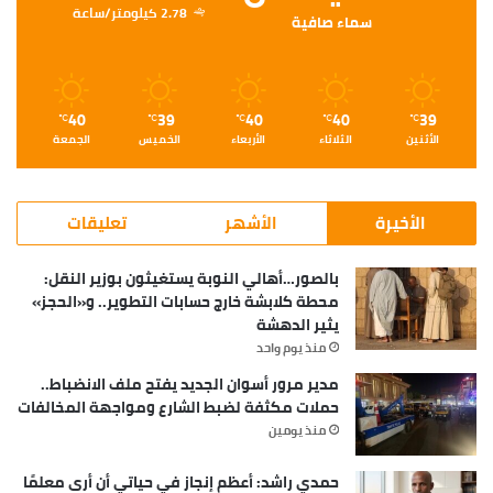
2.78 كيلومتر/ساعة
سماء صافية
40
39
40
40
39
℃
℃
℃
℃
℃
الأثنين
الثلاثاء
الأربعاء
الخميس
الجمعة
الأخيرة
الأشهر
تعليقات
بالصور…أهالي النوبة يستغيثون بوزير النقل:
محطة كلابشة خارج حسابات التطوير.. و«الحجز»
يثير الدهشة
منذ يوم واحد
مدير مرور أسوان الجديد يفتح ملف الانضباط..
حملات مكثفة لضبط الشارع ومواجهة المخالفات
منذ يومين
حمدي راشد: أعظم إنجاز في حياتي أن أرى معلمًا