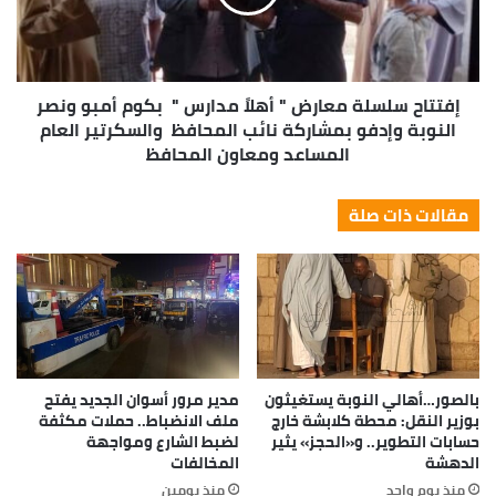
إفتتاح سلسلة معارض " أهلاً مدارس " بكوم أمبو ونصر
النوبة وإدفو بمشاركة نائب المحافظ والسكرتير العام
المساعد ومعاون المحافظ
مقالات ذات صلة
بالصور…أهالي النوبة يستغيثون
مدير مرور أسوان الجديد يفتح
بوزير النقل: محطة كلابشة خارج
ملف الانضباط.. حملات مكثفة
حسابات التطوير.. و«الحجز» يثير
لضبط الشارع ومواجهة
الدهشة
المخالفات
منذ يوم واحد
منذ يومين