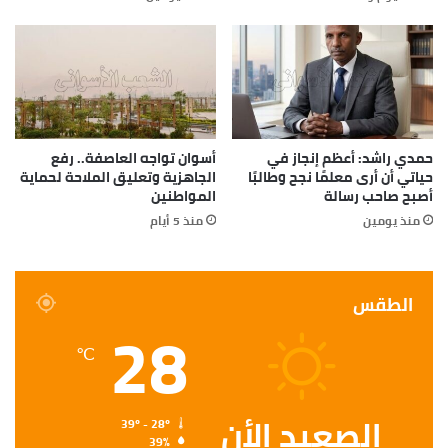
حمدي راشد: أعظم إنجاز في
أسوان تواجه العاصفة.. رفع
حياتي أن أرى معلمًا نجح وطالبًا
الجاهزية وتعليق الملاحة لحماية
أصبح صاحب رسالة
المواطنين
منذ يومين
منذ 5 أيام
الطقس
28
℃
الصعيد الأن
39º - 28º
39%