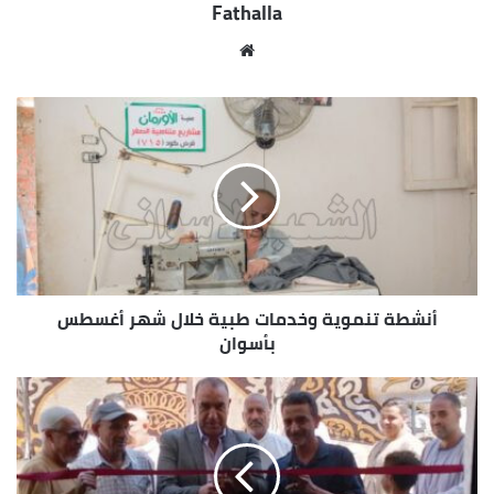
Fathalla
وبأسعار مناسبة ، وأشار المحافظ إلى أن المعرض يفتح
أبوابه للجمهور على مدار اليوم ، مناشداً الأهالى بضرورة
مو
زيادة الإقبال على المعرض للإستفادة من الفرص
قع
الشرائية المتاحة لكافة المنتجات المعروضة به ضمن
الوي
المبادرات المتتالية التى تنفذها أجهزة الدولة بما
ب
ينعكس بالإيجاب على مصلحة المواطن .
أنشطة تنموية وخدمات طبية خلال شهر أغسطس
بأسوان