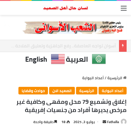
القائمة
محافظ أسوان يتابع تطوير الإنارة بنصر النوبة.. ورفع كفاءة الطرق لخدمة المواطنين
العربية
English
الرئيسية
/
أعداد البوابة
أعداد البوابة
الرئيسية
الصعيد الان
حوادث وقضايا
إغلاق وتشميع 79 محل ومقهى وكافية غير
مرخص يديرها أفراد من جنسيات إفريقية
Fathalla
أ
يوليو 3, 2025
18
دقيقة واحدة
ر