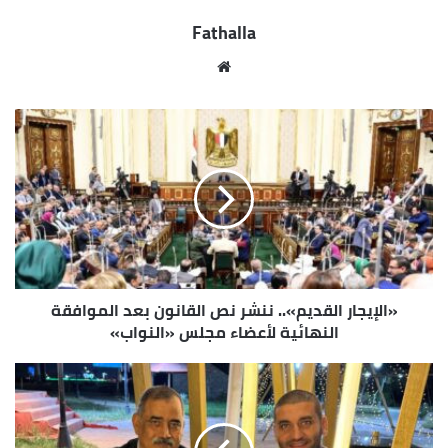
Fathalla
مو
قع
الوي
ب
«الإيجار القديم».. ننشر نص القانون بعد الموافقة
النهائية لأعضاء مجلس «النواب»