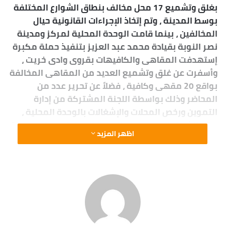
بغلق وتشميع 17 محل مخالف بنطاق الشوارع المختلفة
بوسط المدينة ، وتم إتخاذ الإجراءات القانونية حيال
المخالفين ، بينما قامت الوحدة المحلية لمركز ومدينة
نصر النوبة بقيادة محمد عبد العزيز بتنفيذ حملة مكبرة
إستهدفت المقاهى والكافيهات بقروى وادى خريت ،
وأسفرت عن غلق وتشميع العديد من المقاهى المخالفة
بواقع 20 مقهى وكافية ، فضلاً عن تحرير عدد من
المحاضر وذلك بواسطة اللجنة المشتركة من إدارة
التموين ورخص المحلات والإشغالات بالوحدة المحلية ،
وهو الذى توازى مع قيام الوحدة المحلية بمركز ومدينة
اظهر المزيد
كوم أمبو بقيادة طه حسين بفصل التيار الكهربائى عن 8
محلات مخالفة لعدم إلتزام أصحابها بمواعيد الغلق
المحددة ضمن خطة ترشيد إستهلاك الكهرباء .