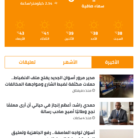
2.54 كيلومتر/ساعة
سماء صافية
43
41
39
38
38
℃
℃
℃
℃
℃
السبت
الأحد
الأثنين
الثلاثاء
الأربعاء
الأخيرة
الأشهر
تعليقات
مدير مرور أسوان الجديد يفتح ملف الانضباط..
حملات مكثفة لضبط الشارع ومواجهة المخالفات
منذ دقيقتان
حمدي راشد: أعظم إنجاز في حياتي أن أرى معلمًا
نجح وطالبًا أصبح صاحب رسالة
منذ 4 ساعات
أسوان تواجه العاصفة.. رفع الجاهزية وتعليق