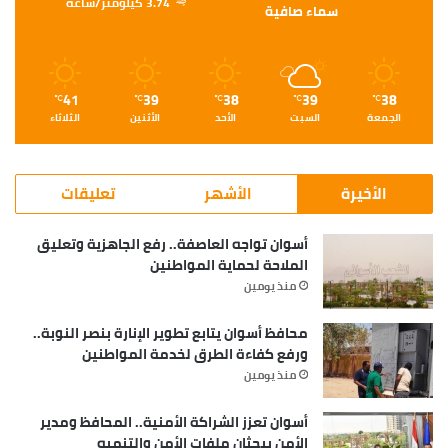
3.74 كيلومتر/ساعة
سماء صافية
41
39
38
39
38
℃
℃
℃
℃
℃
الجمعة
السبت
الأحد
الأثنين
الثلاثاء
الأخيرة
الأشهر
تعليقات
أسوان تواجه العاصفة.. رفع الجاهزية وتعليق
الملاحة لحماية المواطنين
منذ يومين
محافظ أسوان يتابع تطوير الإنارة بنصر النوبة..
ورفع كفاءة الطرق لخدمة المواطنين
منذ يومين
أسوان تعزز الشراكة الأمنية.. المحافظ ومدير
الأمن يبحثان ملفات الأمن والتنميه