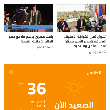
أسوان تعزز الشراكة الأمنية..
باحث مصري يرسم ملامح عصر
المحافظ ومدير الأمن يبحثان
الطائرات ذاتية القيادة
ملفات الأمن والتنميه
منذ 3 أيام
منذ يومين
الطقس
36
℃
الصعيد الأن
38º - 29º
15%