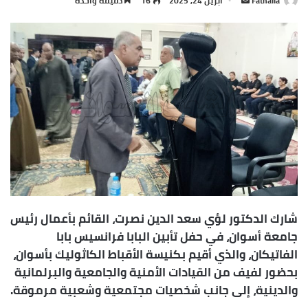
Fathalla
أ
أبريل 24, 2025
16
دقيقة واحدة
ر
س
ل
ب
ر
ي
د
ا
إ
ل
ك
ت
ر
شارك الدكتور لؤي سعد الدين نصرت، القائم بأعمال رئيس
و
جامعة أسوان، في حفل تأبين البابا فرانسيس بابا
ن
الفاتيكان، والذي أقيم بكنيسة الأقباط الكاثوليك بأسوان،
ي
بحضور لفيف من القيادات الأمنية والجامعية والبرلمانية
ا
والدينية، إلى جانب شخصيات مجتمعية وشعبية مرموقة.