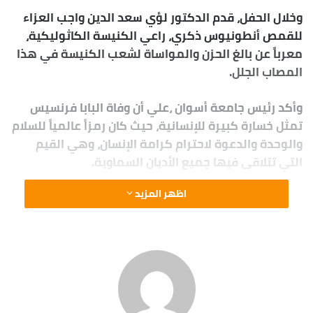
وخلال الحفل، قدم الدكتور لؤي سعد الدين واجب العزاء
للقمص أنطونيوس ذكري، راعي الكنيسة الكاثوليكية،
معرباً عن بالغ الحزن والمواساة لشعب الكنيسة في هذا
المصاب الجلل.
وأكد رئيس جامعة أسوان ،علي أن وفاة البابا فرنسيس
تمثل خسارة كبيرة للإنسانية، حيث كان رمزاً عالمياً للسلام
والوحدة والدعوة لاحترام كرامة الإنسان، وهي القيم
التي تتلاقى فيها جميع الأديان السماوية.
اظهر المزيد
كما شدد رئيس الجامعة على أهمية هذه المشاركات
التي تعكس عمق الروابط الأخوية بين المسلمين
والمسيحيين في مصر، وتجسد نموذجاً حقيقياً للوحدة
الوطنية والتعايش السلمي،
كما اوضح “نصرت” أن جامعة أسوان ستظل منبراً للتقارب
والحوار البناء بين الثقافات والمعتقدات.