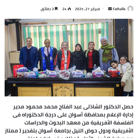
Fathalla
أ
فبراير 27, 2025
24
3 دقائق
ر
س
ل
ب
ر
ي
د
ا
إ
ل
ك
ت
ر
حصل الدكتور الشاذلى عبد الفتاح محمد محمود مدير
و
إدارة الإعلام بمحافظة أسوان على درجة الدكتوراه فى
ن
الفلسفة الأفريقية من معهد البحوث والدراسات
ي
الأفريقية ودول حوض النيل بجامعة أسوان بتقدير ( ممتاز
ا