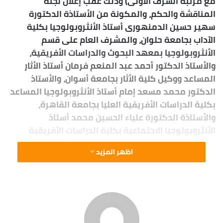
مع مرتبة الشرف الأولى) وذلك عقب إعلان لجنة
المناقشة والحكم، والمكونة من الأستاذة الدكتورة
سهير حسين الدمنهورى أستاذ الأنثروبولوجيا بكلية
الآداب بجامعة حلوان، والمشرف العام على قسم
الأنثروبولوجيا بمعهد البحوث والدراسات الأفريقية،
والأستاذ الدكتور أحمد عبد المنعم فرمان أستاذ الأثار
المساعد ووكيل كلية الأثار بجامعة أسوان، والأستاذ
الدكتور محمد مسعد إمام أستاذ الأنثروبولوجيا المساعد
بكلية الدراسات الأفريقية العليا بجامعة القاهرة،
والأستاذة الدكتورة علياء الحسين محمد أستاذ
الأنثروبولوجيا الاجتماعية بكلية الدراسات الأفريقية
العليا بجامعة القاهرة وذلك فى المناقشة العلنية التى
اظهر المزيد
عقدت بقاعة سيمنار كلية الزراعة بجامعة أسوان.
وقد جاءت رسالة الدكتوراه المقدمة من الدكتور
الشاذلى عبد الفتاح بعنوان ” دور الإعلام فى تحقيق
التنمية السياحية بمنطقتى غرب سهيل فى مصر ومروى
فى السودان – دراسة ميدانية في الأنثروبولوجيا