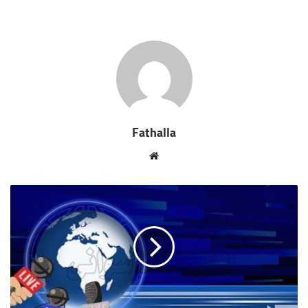
تصب فى تقديم أفضل خدمة للمواطن الأسوانى ، هذا
فيما تناول اللقاء أوجه التعاون المشترك فيما يتعلق
بتوقيع بروتوكول مع مكتبة مصر العامة لتنظيم أنشطة
توعوية تستهدف الأعمار السنية المختلفة ، فضلاً عن
الإعداد لإطلاق مبادرات للتطوير والتجميل فى الميادين
والشوارع الرئيسية والداخلية لخلق أجواء جمالية تليق
بالمكانة التاريخية والحضارية لعروس المشاتى .
Fathalla
مو
قع
الوي
ب