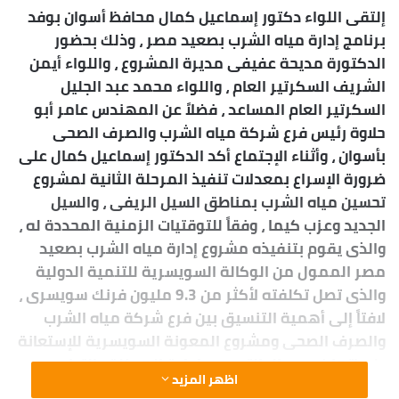
إلتقى اللواء دكتور إسماعيل كمال محافظ أسوان بوفد
ل
برنامج إدارة مياه الشرب بصعيد مصر ، وذلك بحضور
ب
الدكتورة مديحة عفيفى مديرة المشروع ، واللواء أيمن
ر
ي
الشريف السكرتير العام ، واللواء محمد عبد الجليل
د
السكرتير العام المساعد ، فضلاً عن المهندس عامر أبو
ا
حلاوة رئيس فرع شركة مياه الشرب والصرف الصحى
إ
بأسوان ، وأثناء الإجتماع أكد الدكتور إسماعيل كمال على
ل
ضرورة الإسراع بمعدلات تنفيذ المرحلة الثانية لمشروع
ك
تحسين مياه الشرب بمناطق السيل الريفى ، والسيل
ت
الجديد وعزب كيما ، وفقاً للتوقتيات الزمنية المحددة له ،
ر
والذى يقوم بتنفيذه مشروع إدارة مياه الشرب بصعيد
و
مصر الممول من الوكالة السويسرية للتنمية الدولية
ن
والذى تصل تكلفته لأكثر من 9.3 مليون فرنك سويسرى ،
ي
لافتاً إلى أهمية التنسيق بين فرع شركة مياه الشرب
ا
والصرف الصحى ومشروع المعونة السويسرية للإستعانة
بخبراتها فى مجال التدريب وإعادة الهيكلة والتطوير
اظهر المزيد
المؤسسى للشركة لدعم وإنجاح منظومة العمل التى