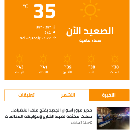
35
℃
الصعيد الأن
38º - 28º
24%
1.77 كيلومتر/ساعة
سماء صافية
43
41
39
38
38
℃
℃
℃
℃
℃
السبت
الأحد
الأثنين
الثلاثاء
الأربعاء
الأخيرة
الأشهر
تعليقات
مدير مرور أسوان الجديد يفتح ملف الانضباط..
حملات مكثفة لضبط الشارع ومواجهة المخالفات
منذ 3 ساعات