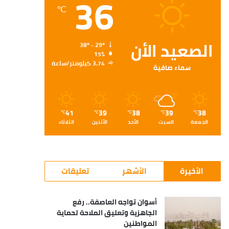
36
℃
الصعيد الأن
38º - 29º
15%
3.74 كيلومتر/ساعة
سماء صافية
41
39
38
39
38
℃
℃
℃
℃
℃
الجمعة
السبت
الأحد
الأثنين
الثلاثاء
الأخيرة
الأشهر
تعليقات
أسوان تواجه العاصفة.. رفع
الجاهزية وتعليق الملاحة لحماية
المواطنين