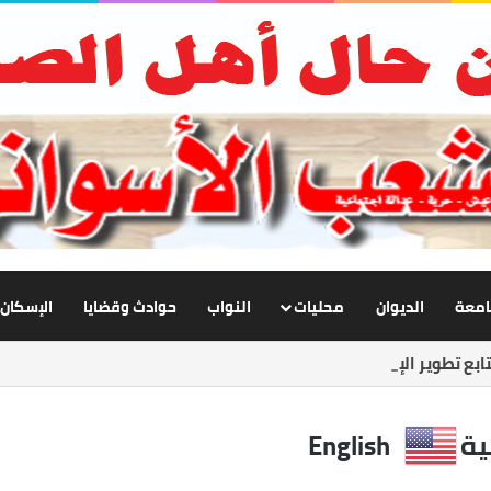
جامعة
الديوان
محليات
النواب
حوادث وقضايا
الإسكان
بع تطوير الإنارة بنصر النوبة.. ورفع كفاءة الطرق لخدمة المواطنين
ية
English