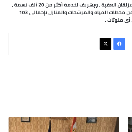
قرى أبو الريش قبلى بدءاً من نجع الشيمة وحتى مزلقان العقبة ، وبهريف لخدمة أكثر من 20 ألف نسمة ،
ويتم إستكمال أعمال آخذ العينات بشكل مستمر من محطات المياه والمرشحات والمنازل بإجمالى 103
أى ملوثات .
فيسبوك
X