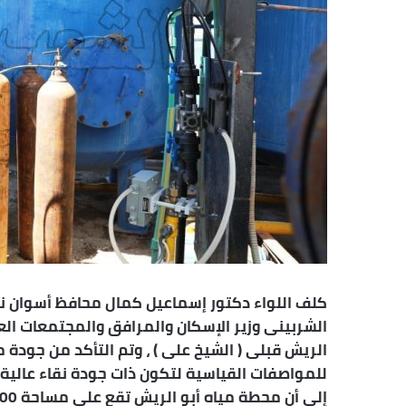
ت
ر
و
ن
ي
ا
كلف اللواء دكتور إسماعيل كمال محافظ أسوان 
الشربينى وزير الإسكان والمرافق والمجتمعات ال
الريش قبلى ( الشيخ على ) ، وتم التأكد من جودة
للمواصفات القياسية لتكون ذات جودة نقاء عالية ،