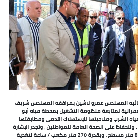
نائبه المهندس عمرو لاشين بمرافقه المهندس شريف
عمرانية لمتابعة منظومة التشغيل بمحطة مياه أبو
 مياه الشرب وصلاحيتها للإستهلاك الآدمى ومطابقتها
 وللحفاظ على الصحة العامة للمواطنين ، وتجدر الإشارة
إلى أن محطة مياه أبو الريش تقع على مساحة 800 متر مسطح ، وبقدرة 270 متر مكعب / ساعة لتغذية