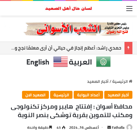
القائمة
أسوان تواجه العاصفة.. رفع الجاهزية وتعليق الملاحة لحماية المواطنين
العربية
English
الرئيسية
/
أخبار الصعيد
أخبار الصعيد
أعداد البوابة
الرئيسية
الصعيد الان
محافظ أسوان : إفتتاح هايبر ومركز تكنولوجى
ومكتب للتموين بقرية توشكى بنصر النوبة
Fathalla
أ
أغسطس 16, 2024
45
دقيقة واحدة
ر