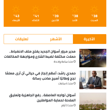
43
41
39
38
38
℃
℃
℃
℃
℃
السبت
الأحد
الأثنين
الثلاثاء
الأربعاء
الأخيرة
الأشهر
تعليقات
مدير مرور أسوان الجديد يفتح ملف الانضباط..
حملات مكثفة لضبط الشارع ومواجهة المخالفات
منذ ساعة واحدة
حمدي راشد: أعظم إنجاز في حياتي أن أرى معلمًا
نجح وطالبًا أصبح صاحب رسالة
منذ 5 ساعات
أسوان تواجه العاصفة.. رفع الجاهزية وتعليق
الملاحة لحماية المواطنين
منذ 3 أيام