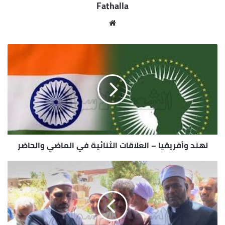
Fathalla
مراعاة للظروف المعيشية والأسرية، لافتاً إلى أن ذلك
يتواكب مع المستوى الراقى والنموذجى داخل المركز
مو
التكنولوجى لتقديم الخدمات التموينية المتنوعة فى
قع
أسرع وقت، وخاصة أنه يستفاد منه أكثر من 15 قرية
الوي
بتوابعها بنصر النوبة.
ب
لهند وأفريقيا – العلاقات الثنائية في الماضي والحاضر