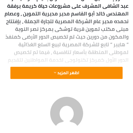
عبد الشافى المشرف على مشروعات حياة كريمة برفقة
المهندس خالد أبو القاسم مدير مديرية التموين ، وعصام
نحمده مدير عام الشركة المصرية لتجارة الجملة ، بإفتتاح
مبنى مكتب تموين قرية توشكى بمركز نصر النوبة
والمكون من دورين حيث تم تخصيص الدور الأرضى كمنفذ
” هايبر ” تابع للشركة المصرية لبيع السلع الغذائية
لموطنى المنطقة بأسعار تنافسية ، فيما تم تخصيص
الدور الأول كمركز تكنولوجى لخدمة المواطنين لتقديم
الخدمات التموينية فى سهولة ويسر ، وأيضاً مكتب
اظهر المزيد
للتموين وذلك بتكلفة إجمالية 5.5 مليون جنيه ، وعلى
مساحة 140 متر مربع، وتم تجهيزه بأحدث الأجهزة ،
ليكون بذلك أول مبنى ومركز خدمة مواطنين مطور
بالمحافظة ، ومن جانبه قدم الدكتور إسماعيل كمال
شكره لوزارة التموين والتجارة الداخلية بقيادة الدكتور
شريف فاروق على الجهود الوطنية التى يتم بذلها
للتخفيف على المواطنين ، وتلبية مطالبهم وإحتياجاتهم،
وخاصة من السلع الأساسية والغذائية بأسعار مخفضة