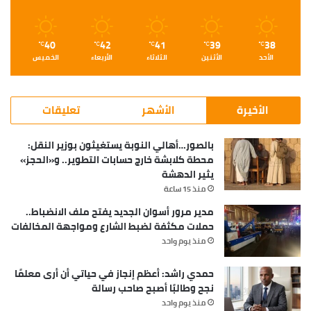
40
42
41
39
38
℃
℃
℃
℃
℃
الأحد
الأثنين
الثلاثاء
الأربعاء
الخميس
الأخيرة
الأشهر
تعليقات
بالصور…أهالي النوبة يستغيثون بوزير النقل:
محطة كلابشة خارج حسابات التطوير.. و«الحجز»
يثير الدهشة
منذ 15 ساعة
مدير مرور أسوان الجديد يفتح ملف الانضباط..
حملات مكثفة لضبط الشارع ومواجهة المخالفات
منذ يوم واحد
حمدي راشد: أعظم إنجاز في حياتي أن أرى معلمًا
نجح وطالبًا أصبح صاحب رسالة
منذ يوم واحد