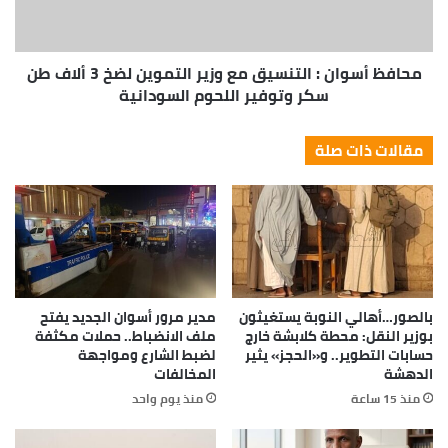
محافظ أسوان : التنسيق مع وزير التموين لضخ 3 ألاف طن
سكر وتوفير اللحوم السودانية
مقالات ذات صلة
بالصور…أهالي النوبة يستغيثون
مدير مرور أسوان الجديد يفتح
بوزير النقل: محطة كلابشة خارج
ملف الانضباط.. حملات مكثفة
حسابات التطوير.. و«الحجز» يثير
لضبط الشارع ومواجهة
الدهشة
المخالفات
منذ 15 ساعة
منذ يوم واحد