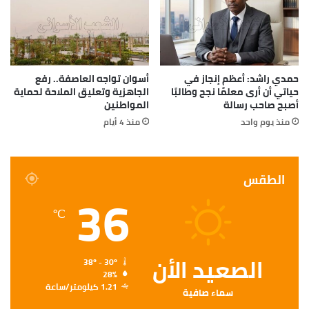
حمدي راشد: أعظم إنجاز في
أسوان تواجه العاصفة.. رفع
حياتي أن أرى معلمًا نجح وطالبًا
الجاهزية وتعليق الملاحة لحماية
أصبح صاحب رسالة
المواطنين
منذ يوم واحد
منذ 4 أيام
الطقس
36
℃
الصعيد الأن
38º - 30º
28%
1.21 كيلومتر/ساعة
سماء صافية