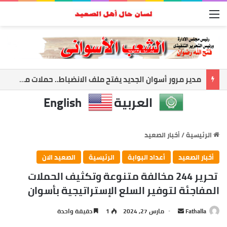
القائمة
حمدي راشد: أعظم إنجاز في حياتي أن أرى معلمًا نجح وطالبًا أصبح صاحب رسالة
العربية
English
الرئيسية
/
أخبار الصعيد
أخبار الصعيد
أعداد البوابة
الرئيسية
الصعيد الان
تحرير 244 مخالفة متنوعة وتكثيف الحملات
المفاجئة لتوفير السلع الإستراتيجية بأسوان
Fathalla
أ
مارس 27, 2024
1
دقيقة واحدة
ر