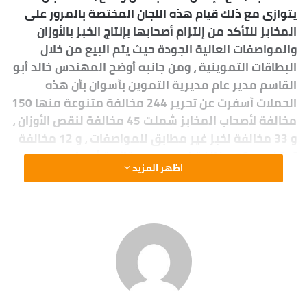
يتوازى مع ذلك قيام هذه اللجان المختصة بالمرور على
المخابز للتأكد من إلتزام أصحابها بإنتاج الخبز بالأوزان
والمواصفات العالية الجودة حيث يتم البيع من خلال
البطاقات التموينية ، ومن جانبه أوضح المهندس خالد أبو
القاسم مدير عام مديرية التموين بأسوان بأن هذه
الحملات أسفرت عن تحرير 244 مخالفة متنوعة منها 150
مخالفة لأصحاب المخابز شملت 45 مخالفة لنقص الأوزان ،
و 33 مخالفة لخبز غير مطابق للمواصفات ، و 12 مخالفة
توقف ، و 56 مخالفة لعدم وجود قائمة أسعار وعدم
اظهر المزيد
إعطاء بون ، لافتاً بأنه تم بالتوازى تحرير 62 مخالفة لعدم
الإعلان عن الأسعار و 15 مخالفة لعدم حمل شهادة صحية
، و 11 مخالفة لعدم وجود ترخيص ، و 4 مخالفة للبيع بأزيد
من الأسعار المقررة ، و 2 محضر لسلع منتهية الصلاحية .