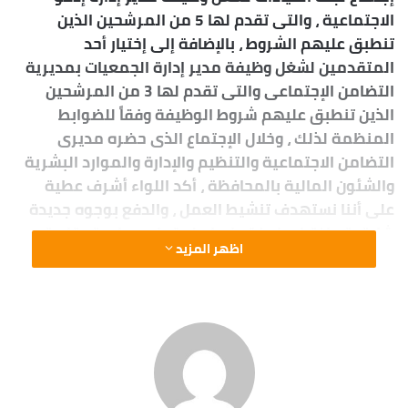
الاجتماعية ، والتى تقدم لها 5 من المرشحين الذين
تنطبق عليهم الشروط ، بالإضافة إلى إختيار أحد
المتقدمين لشغل وظيفة مدير إدارة الجمعيات بمديرية
التضامن الإجتماعى والتى تقدم لها 3 من المرشحين
الذين تنطبق عليهم شروط الوظيفة وفقاً للضوابط
المنظمة لذلك ، وخلال الإجتماع الذى حضره مديرى
التضامن الاجتماعية والتنظيم والإدارة والموارد البشرية
والشئون المالية بالمحافظة ، أكد اللواء أشرف عطية
على أننا نستهدف تنشيط العمل ، والدفع بوجوه جديدة
شابة يتم إختيارها وفق ضوابط وقواعد صارمة ، قادرة
اظهر المزيد
على الإبتكار والإبداع والعمل بروح الفريق الواحد ، مشيراً
إلى أن إختيار القيادات يرتكز على مدى الإلمام بمهامهم
ويصبحوا عناصر متميزة قادرة على تحمل المسئولية
والإرتقاء بالمواقع التى يتكلفوا بإدارتها بما يصب فى
صالح المواطن الأسوانى .