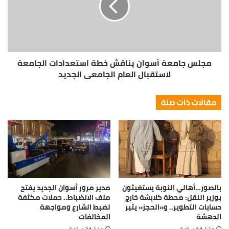
مجلس جامعة أسوان يناقش خطة استعدادات الجامعة
لاستقبال العام الجامعي الجديد
مقالات ذات صلة
بالصور…أهالي النوبة يستغيثون
مدير مرور أسوان الجديد يفتح
بوزير النقل: محطة كلابشة خارج
ملف الانضباط.. حملات مكثفة
حسابات التطوير.. و«الحجز» يثير
لضبط الشارع ومواجهة
الدهشة
المخالفات