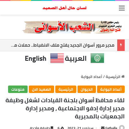
القائمة
مدير مرور أسوان الجديد يفتح ملف الانضباط.. حملات مكثفة لضبط الشارع ومواجهة المخالفات
العربية
English
الرئيسية
/
أعداد البوابة
أعداد البوابة
الديوان
الرئيسية
الصعيد الان
منوعات
لقاء محافظ أسوان بلجنة القيادات لشغل وظيفة
مدير إدارة إدفو الاجتماعية ، ومدير إدارة
الجمعيات بالمديرية
Fathalla
أ
سبتمبر 21, 2023
6
دقيقة واحدة