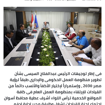
ر
س
ل
ب
ر
ي
د
ا
إ
ل
ك
ت
ر
فى إطار توجيهات الرئيس عبدالفتاح السيسى بشأن
و
تطوير منظومة العمل الحكومى والإدارى طبقاً لرؤية
ن
مصر 2030 ، وإستمراراً لإختيار الأكفأ والأنسب دائماً من
ي
القيادات للإرتقاء بمنظومة العمل العام فى كافة
ا
المواقع الخدمية ترأس اللواء أشرف عطية محافظ أسوان
إجتماع لجنة القيادات لشغل وظيفة مدير إدارة إدفو