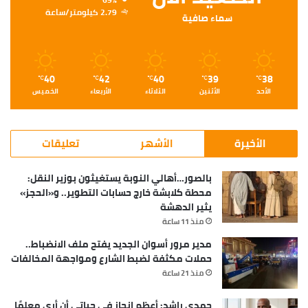
2.79 كيلومتر/ساعة
سماء صافية
40
42
40
39
38
℃
℃
℃
℃
℃
الأحد
الأثنين
الثلاثاء
الأربعاء
الخميس
الأخيرة
الأشهر
تعليقات
بالصور…أهالي النوبة يستغيثون بوزير النقل:
محطة كلابشة خارج حسابات التطوير.. و«الحجز»
يثير الدهشة
منذ 11 ساعة
مدير مرور أسوان الجديد يفتح ملف الانضباط..
حملات مكثفة لضبط الشارع ومواجهة المخالفات
منذ 21 ساعة
حمدي راشد: أعظم إنجاز في حياتي أن أرى معلمًا