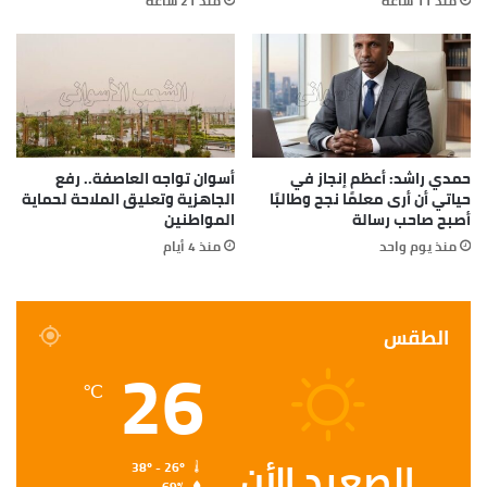
منذ 11 ساعة
منذ 21 ساعة
حمدي راشد: أعظم إنجاز في
أسوان تواجه العاصفة.. رفع
حياتي أن أرى معلمًا نجح وطالبًا
الجاهزية وتعليق الملاحة لحماية
أصبح صاحب رسالة
المواطنين
منذ يوم واحد
منذ 4 أيام
الطقس
26
℃
الصعيد الأن
38º - 26º
69%