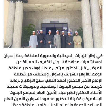
س
ل
ب
ر
ي
د
ا
إ
ل
ك
في إطار الزيارات الميدانية والدعوية لمنطقة وعظ أسوان
ت
لمستشفيات محافظة أسوان لتخفيف المعاناة عن
ر
المرضي، قال الدكتور مرتجى عبدالرؤوف مدير منطقة
و
الوعظ بالأزهر الشريف باسوان، وبتكليف من فضيلة
ن
الإمام الأكبر الدكتور أحمد الطيب شيخ الأزهر، وبرعاية
ي
ا
كريمة من مجمع البحوث الإسلامية، وبتوجيهات فضيلة
الأستاذ الدكتور نظير عياد الأمين العام لمجمع البحوث
الإسلامية و فضيلة الدكتور محمود الهواري الأمين العام
المساعد للدعوة والإعلام الديني قامت منطقة وعظ