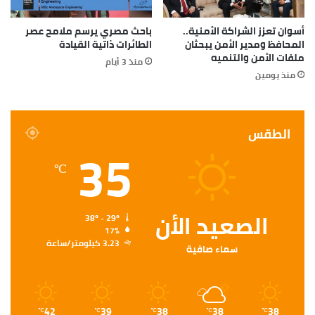
أسوان تعزز الشراكة الأمنية..
باحث مصري يرسم ملامح عصر
المحافظ ومدير الأمن يبحثان
الطائرات ذاتية القيادة
ملفات الأمن والتنميه
منذ 3 أيام
منذ يومين
الطقس
35
℃
الصعيد الأن
38º - 29º
17%
3.23 كيلومتر/ساعة
سماء صافية
42
39
38
38
38
℃
℃
℃
℃
℃