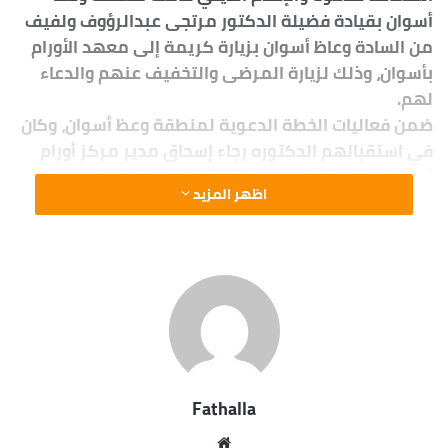
أسوان بقيادة فضيلة الدكتور مرتجى عبدالرؤوف ولفيف
من السادة وعاظ أسوان بزيارة كريمة إلى معهد الأورام
بأسوان، وذلك لزيارة المرضى والتخفيف عنهم والدعاء
لهم.
ضمن فعاليات الخطة الدعوية لمنطقة وعظ أسوان، وكان
في استقبالهم الدكتوره رجاء إسحاق مدير مركز أورام
أسوان، والتي اشادت بهذه الزيارة التي تدخل البسمة
اظهر المزيد
والبهجة علي نفوس مرضي معهد الأورام، ووجهت مدير
المعهد شكرها وتقديرها للمؤسسة الأزهر الشريف،
والشكر موصل لصاحب الفضيلة الدكتور أحمد الطيب
شيخ الأزهر علي هذه اللفتة الإنسانية التي تدل علي
المشاركة والتفاعل بين فئات المجتمع بأسوان.
Fathalla
مو