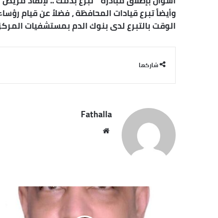
أسوان بإطلاق مبادرة ” تبرع بدمك .. لإنقاذ مريض ” 
وأيضاً تبرع قيادات المحافظة ، فضلاً عن قيام رؤس
الوقت بالتبرع لدى بنوك الدم بمستشفيات المركزي
شاركها
Fathalla
مو
قع
الوي
ب