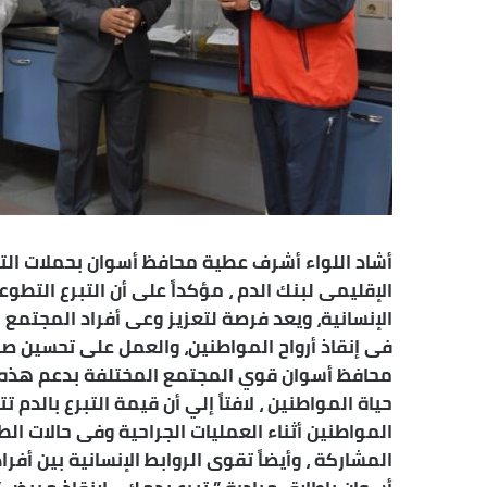
ر
و
ن
ي
ا
أشاد اللواء أشرف عطية محافظ أسوان بحملات التبرع
الإقليمى لبنك الدم ، مؤكداً على أن التبرع الت
الإنسانية، ويعد فرصة لتعزيز وعى أفراد المجتمع ب
فى إنقاذ أرواح المواطنين، والعمل على تحسين صح
محافظ أسوان قوي المجتمع المختلفة بدعم هذه الح
حياة المواطنين ، لافتاً إلي أن قيمة التبرع بالدم 
المواطنين أثناء العمليات الجراحية وفى حالات ال
المشاركة ، وأيضاً تقوى الروابط الإنسانية بين أفر