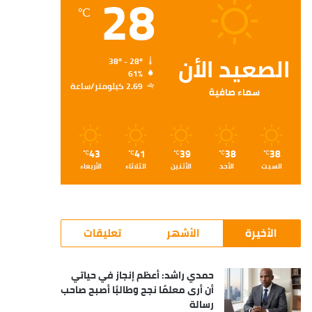
28
℃
الصعيد الأن
38º - 28º
61%
2.69 كيلومتر/ساعة
سماء صافية
43
41
39
38
38
℃
℃
℃
℃
℃
السبت
الأحد
الأثنين
الثلاثاء
الأربعاء
الأخيرة
الأشهر
تعليقات
حمدي راشد: أعظم إنجاز في حياتي
أن أرى معلمًا نجح وطالبًا أصبح صاحب
رسالة