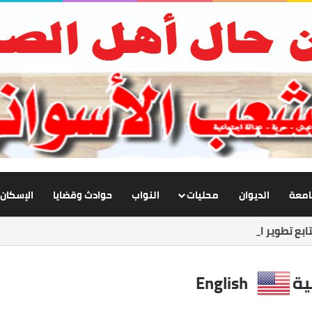
جامعة
الديوان
محليات
النواب
حوادث وقضايا
الإسكان
بع تطوير الإنارة بنصر النوبة.. ورفع كفاءة الطرق لخدمة المواطنين
ية
English