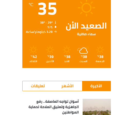
35
℃
الصعيد الأن
38º - 29º
17%
3.28 كيلومتر/ساعة
سماء صافية
42
39
38
38
38
℃
℃
℃
℃
℃
الجمعة
السبت
الأحد
الأثنين
الثلاثاء
الأخيرة
الأشهر
تعليقات
أسوان تواجه العاصفة.. رفع
الجاهزية وتعليق الملاحة لحماية
المواطنين