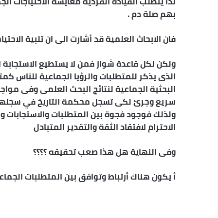
لذا يتطلب القيادة الفردية معايشة الاحتياجات الج
ر
بهم صلة دم .
و
ن
ي
فان الابحاث العلمية قد أشارت الى ان تلبية الاحتيا
ا
ولكن لكل قاعدة شواز فمن لا يستطيع الاستجابة 
الذى يذكر للمتطلبات والرؤيا الجماعية للناس ك
البحثية الجماعية لنتائج البحث العلمى وفى مواجهت
سريع وجرئ لكى تسجل محكمة التاريخ في سجلها ان
ولذلك فوجود فجوة بين المتطلبات والاستجابات وا
الاحترام لافتقاد الثقة والتقدير المتبادل
وفى النهاية هل هذا صعب تحقيقه ؟؟؟؟
أ يكون هناك أرتباط وتوافق بين المتطلبات الجماعي