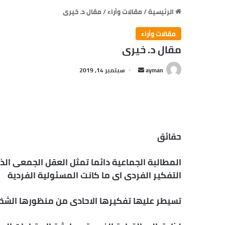
الرئيسية
/
مقالات وأراء
/
مقال د. خيرى
مقالات وأراء
مقال د. خيرى
ayman
أ
سبتمبر 14, 2019
ر
س
ل
ب
ر
حقائق
ي
د
المطالبة الجماعية دائما تمثل العقل الجمعى ال
ا
التفكير الفردى اى ما كانت المسئولية الفردية
إ
ل
تسيطر عليها تفكيرها الاحادى من منظورها الشخ
ك
ت