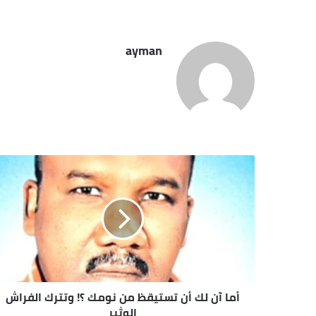
ayman
أما آن لك أن تستيقظ من نومك ؟! وتترك الفراش
الوثير