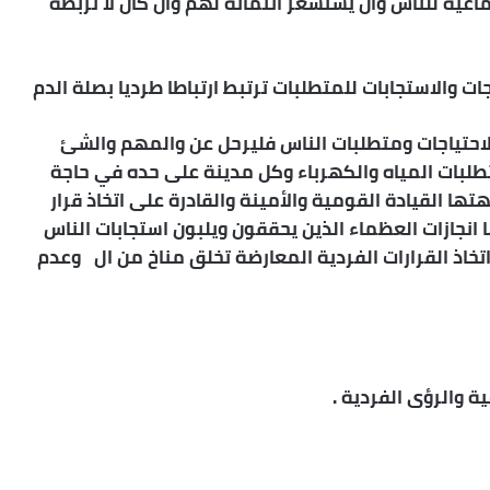
ماعية للناس وان يستشعر انتمائه لهم وان كان لا تربطه
جات والاستجابات للمتطلبات ترتبط ارتباطا طرديا بصلة الدم
لاحتياجات ومتطلبات الناس فليرحل عن والمهم والشئ
متطلبات المياه والكهرباء وكل مدينة على حده في حاجة
ها القيادة القومية والأمينة والقادرة على اتخاذ قرار
جازات العظماء الذين يحققون ويلبون استجابات الناس
تخاذ القرارات الفردية المعارضة تخلق مناخ من ال وعدم
ة والرؤى الفردية .