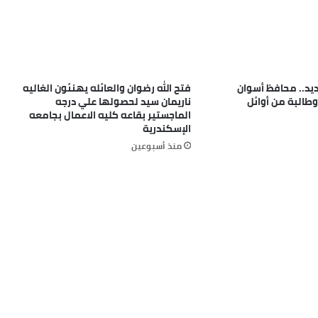
يد.. محافظ أسوان
فتح الله رضوان والعائله يهنئون الغاليه
طالبًا وطالبة من أوائل
ناريمان سيد لحصولها علي درجه
الماجستير بقاعه كليه الاعمال بجامعه
الإسكندرية
منذ أسبوعين