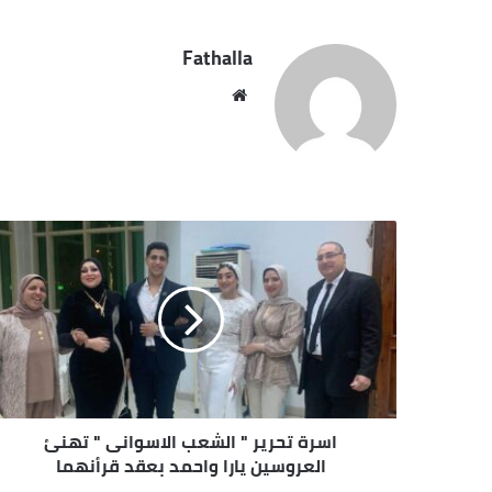
Fathalla
مو
قع
الوي
ب
اسرة تحرير " الشعب الاسوانى " تهنئ
العروسين يارا واحمد بعقد قرأنهما