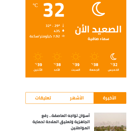
32
℃
الصعيد الأن
32º - 29º
43%
7.92 كيلومتر/ساعة
سماء صافية
39
38
39
38
32
℃
℃
℃
℃
℃
الخميس
الجمعة
السبت
الأحد
الأثنين
الأخيرة
الأشهر
تعليقات
أسوان تواجه العاصفة.. رفع
الجاهزية وتعليق الملاحة لحماية
المواطنين