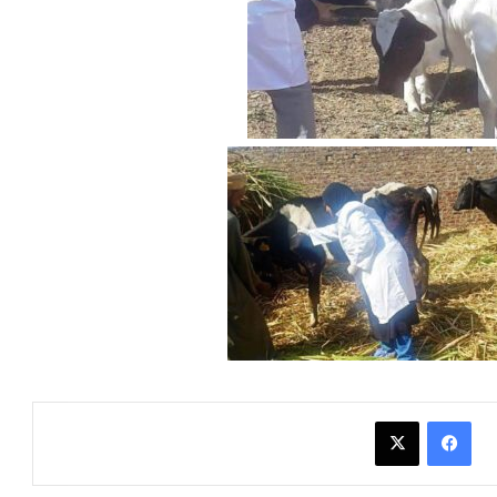
فيسبوك
X