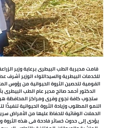
ر
و
ن
ي
ا
قامت مديرية الطب البيطرى برعاية وزير الزراعة 
للخدمات البيطرية والسيداللواء الوزير أشرف ع
القومية لتحصين الثروة الحيوانية من رؤوس الماش
الدكتور أحمد صالح مدير عام الطب البيطرى ب
ستجوب كافة نجوع وقرى ومراكز المحافظة هو تو
النمو المطلوب وزيادة الثروة الحيوانية تنفيذًا
الحملات الوقائية للحفاظ عليها من الأمراض سريعة
يؤدى إلى حدوث خسائر فادحة فى هذه الثروة وإ