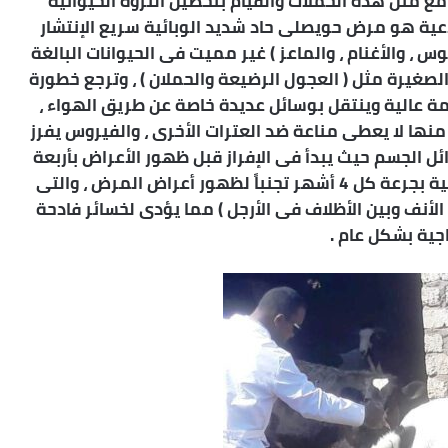
مع مثل هذه الحملات والقيام بتحصين الثروة الحيوانية
عية هو مرض حويصلى حاد شديد الوبائية سريع الإنتشار
س ، والأغنام ، والماعز ) غير مميت فى الحيوانات البالغة
لصغيرة مثل ( العجول الرضيعة والحملان ) ، وترجع خطورة
 عالية وينتقل بوسائل عديدة خاصة عن طريق الهواء ،
 منها لا يعطى مناعة ضد العترات الأخرى ، والفيروس يفرز
ل الجسم حيث يبدأ فى الإفراز قبل ظهور الأعراض بأربعة
أيام ، مناشداً جميع المربين بتحصين رؤوس الماشية بجرعة كل 4 أشهر تجنباً لظهور أعراض المرض ، والتى
الأنف وبين الأظلاف فى الأرجل ) مما يؤدى لخسائر فادحة
اجية بشكل عام .