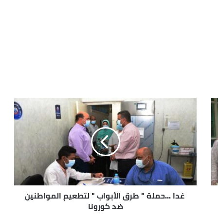
غدا ...حملة " طرق الأبواب " لتطعيم المواطنين
ضد كورونا