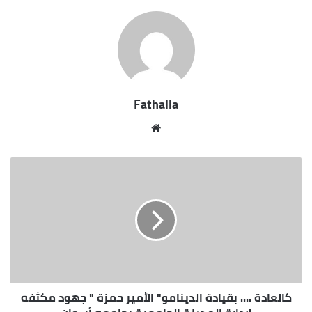
Fathalla
مو
قع
الوي
ب
كالعادة .... بقيادة الدينامو" الأمير حمزة " جهود مكثفه