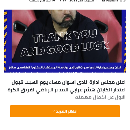
Fathalla
أ
أكتوبر 29, 2022
7
أقل من دقيقة
ر
س
ل
ب
ر
ي
د
ا
إ
ل
ك
اعلن مجلس ادارة نادي اسوان مساء يوم السبت قبول
ت
اعتذار الكابتن هيثم عرابي المدير الرياضي لفريق الكرة
ر
الاول عن اكمال مهمته
و
ن
اظهر المزيد
ي
ا