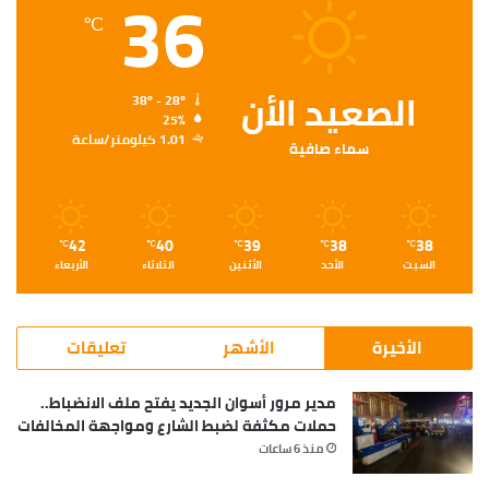
36
℃
الصعيد الأن
38º - 28º
25%
1.01 كيلومتر/ساعة
سماء صافية
42
40
39
38
38
℃
℃
℃
℃
℃
السبت
الأحد
الأثنين
الثلاثاء
الأربعاء
الأخيرة
الأشهر
تعليقات
مدير مرور أسوان الجديد يفتح ملف الانضباط..
حملات مكثفة لضبط الشارع ومواجهة المخالفات
منذ 6 ساعات