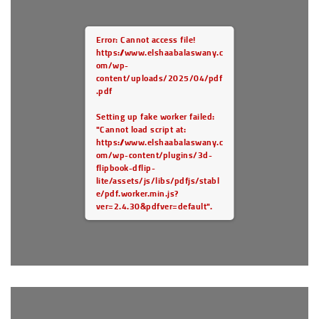
Error: Cannot access file!
https://www.elshaabalaswany.c
om/wp-
content/uploads/2025/04/pdf
.pdf
Setting up fake worker failed:
"Cannot load script at:
https://www.elshaabalaswany.c
om/wp-content/plugins/3d-
flipbook-dflip-
lite/assets/js/libs/pdfjs/stabl
e/pdf.worker.min.js?
ver=2.4.30&pdfver=default".