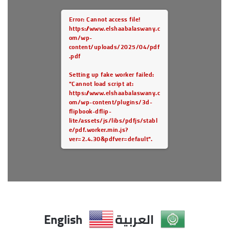
Error: Cannot access file!
https://www.elshaabalaswany.c
om/wp-
content/uploads/2025/04/pdf
.pdf
Setting up fake worker failed:
"Cannot load script at:
https://www.elshaabalaswany.c
om/wp-content/plugins/3d-
flipbook-dflip-
lite/assets/js/libs/pdfjs/stabl
e/pdf.worker.min.js?
ver=2.4.30&pdfver=default".