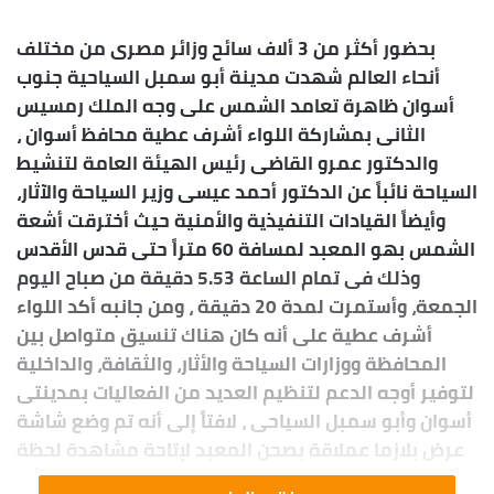
س
بحضور أكثر من 3 ألاف سائح وزائر مصرى من مختلف
ل
أنحاء العالم شهدت مدينة أبو سمبل السياحية جنوب
ب
أسوان ظاهرة تعامد الشمس على وجه الملك رمسيس
ر
ي
الثانى بمشاركة اللواء أشرف عطية محافظ أسوان ،
د
والدكتور عمرو القاضى رئيس الهيئة العامة لتنشيط
ا
السياحة نائباً عن الدكتور أحمد عيسى وزير السياحة والآثار،
إ
وأيضاً القيادات التنفيذية والأمنية حيث أخترقت أشعة
ل
الشمس بهو المعبد لمسافة 60 متراً حتى قدس الأقدس
ك
وذلك فى تمام الساعة 5.53 دقيقة من صباح اليوم
ت
الجمعة، وأستمرت لمدة 20 دقيقة ، ومن جانبه أكد اللواء
ر
أشرف عطية على أنه كان هناك تنسيق متواصل بين
و
المحافظة ووزارات السياحة والأثار، والثقافة، والداخلية
ن
لتوفير أوجه الدعم لتنظيم العديد من الفعاليات بمدينتى
ي
أسوان وأبو سمبل السياحى ، لافتاً إلى أنه تم وضع شاشة
ا
عرض بلازما عملاقة بصحن المعبد لإتاحة مشاهدة لحظة
حدوث الظاهرة لأكبر عدد ممكن ، كما تم توفير بوابات