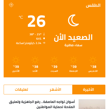
الطقس
26
℃
الصعيد الأن
38º - 25º
65%
2.34 كيلومتر/ساعة
سماء صافية
39
38
39
39
38
℃
℃
℃
℃
℃
الخميس
الجمعة
السبت
الأحد
الأثنين
الأخيرة
الأشهر
تعليقات
أسوان تواجه العاصفة.. رفع الجاهزية وتعليق
الملاحة لحماية المواطنين