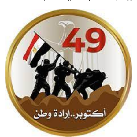
ر
س
ل
ب
ر
ي
د
ا
إ
ل
ك
ت
ر
و
ن
ي
ا