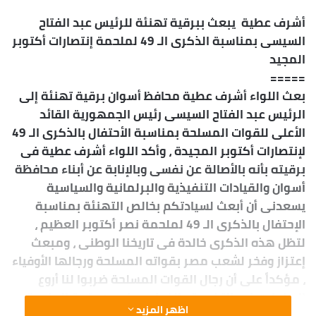
أشرف عطية يبعث ببرقية تهنئة للرئيس عبد الفتاح
السيسى بمناسبة الذكرى الـ 49 لملحمة إنتصارات أكتوبر
المجيد
=====
بعث اللواء أشرف عطية محافظ أسوان برقية تهنئة إلى
الرئيس عبد الفتاح السيسى رئيس الجمهورية القائد
الأعلى للقوات المسلحة بمناسبة الأحتفال بالذكرى الـ 49
لإنتصارات أكتوبر المجيدة ، وأكد اللواء أشرف عطية فى
برقيته بأنه بالأصالة عن نفسى وبالإنابة عن أبناء محافظة
أسوان والقيادات التنفيذية والبرلمانية والسياسية
يسعدنى أن أبعث لسيادتكم بخالص التهنئة بمناسبة
الإحتفال بالذكرى الـ 49 لملحمة نصر أكتوبر العظيم ،
لتظل هذه الذكرى خالدة فى تاريخنا الوطنى ، ومبعث
إعتزاز وفخر لشعب مصر بقواته المسلحة ورجالها الأوفياء
، مؤكداً على أن رجال القوات المسلحة ضربوا لنا أروع
البطولات فى التضحية والفداء ، مزودين بقوة العزيمة
اظهر المزيد