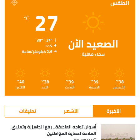
الطقس
27
℃
الصعيد الأن
38º - 27º
61%
2.6 كيلومتر/ساعة
سماء صافية
40
38
39
39
38
℃
℃
℃
℃
℃
الخميس
الجمعة
السبت
الأحد
الأثنين
الأخيرة
الأشهر
تعليقات
أسوان تواجه العاصفة.. رفع الجاهزية وتعليق
الملاحة لحماية المواطنين
منذ 18 ساعة