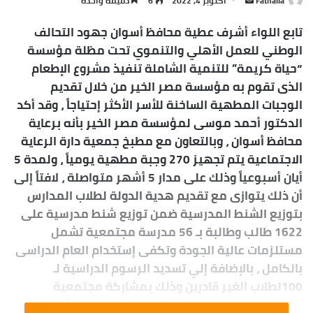
Fathalla
أ
أكتوبر 4, 2022
6
دقيقة واحدة
ر
تابع اللواء أشرف عطية محافظ أسوان جهود التحالف
س
الوطني للعمل الأهلي والتنموي تحت مظلة مؤسسة
ل
“حياة كريمة” للتنمية الشاملة تنفيذ مشروع الإطعام
ب
الذى تقوم به مؤسسة مصر الخير من خلال تقديم
ر
ي
الوجبات المطهية الساخنة للأسر الأكثر إحتياجاً ، وقد أكد
د
الدكتور أحمد موسى لمؤسسة مصر الخير بأنه برعاية
ا
محافظ أسوان ، وبالتعاون مع مطبخ جمعية دارة الرعاية
إ
الاجتماعية يتم تجهيز 270 وجبة مطهية يومياً ، ولمدة 5
ل
أيان أسبوعياً وذلك على مدار 5 أشهر متواصلة ، لافتاً إلى
ك
أن ذلك يتوازى مع تقديم هدية الدولة لطلاب المدارس
ت
بتوزيع الشنط المدرسية ضمن توزيع شنط مدرسية على
ر
1622 طالب وطالبة بـ 56 مدرسة مجتمعية تشمل
و
مستلزمات عالية الجودة وتكفى إستخدام العام الدراسى
ن
بالكامل ، بالإضافة إلي تسديد الرسوم الدراسية لـ
ي
100لطلاب الغير قادرين وذلك بمشاركة مجتمعية
ا
متكاملة للعديد من المؤسسات والجمعيات الأهلية في