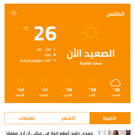
الطقس
26
℃
الصعيد الأن
38º - 26º
69%
2.87 كيلومتر/ساعة
سماء صافية
43
41
39
38
38
℃
℃
℃
℃
℃
السبت
الأحد
الأثنين
الثلاثاء
الأربعاء
الأخيرة
الأشهر
تعليقات
حمدي راشد: أعظم إنجاز في حياتي أن أرى معلمًا