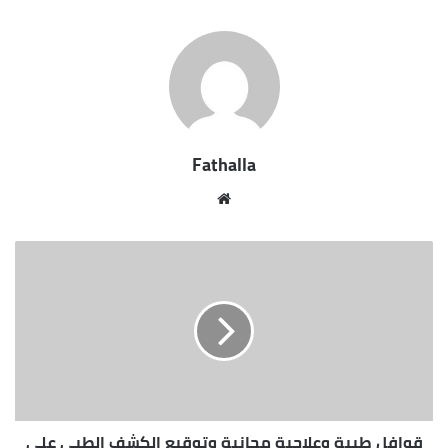
الأخضر ” والتى تم إطلاقها فى منتصف مارس الماضى ،
ومن جانبها أوضحت المهندسة صابرين فقير مديرة
الحدائق بأنه تنفيذاً لتعليمات محافظ أسوان جارى تنفيذ
خطة شاملة لتطوير الحدائق ومنها حديقة فريال
التاريخية والتي تم إنشاؤها فى أسرة ” محمد على ” فى
15 يونيو عام 1944 حيث كان بها هو قصر ” الملا ” وتقع
Fathalla
على ربوة عالية ، لافتة إلى أن الحديقة تقع على مساحة 7
أفدنة تضم أشجار ونباتات نادرة منها خف الجمل ، و
مو
البونجامينا ، الجميز ، خيار شمبر ، السنط ، تتميز بسحر
قع
جمالها ، كما لها طابع خاص يميزها عن غيرها بوجود
الوي
الصخور المنقوشة بالكتابة الهيروغليفية ، وخراطيش
ب
الفراعنة مثل رمسيس الثانى وأمنحتب الثالث ، والتي
تعبر عن القدرة الإلهية التي جمعت بين جمال النباتات
وجمال الصخور والماء في مكان واحد .
قوافل طبية وعلاجية مجانية وتوقيع الكشف الطبى على