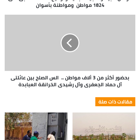
1824 مواطن ومواطنة بأسوان
بحضور أكثر من 3 ألاف مواطن .. الس الصلح بين عائلتى
آل حماد الجعفرى وآل رشيدى الخرانقة العبابدة
مقالات ذات صلة