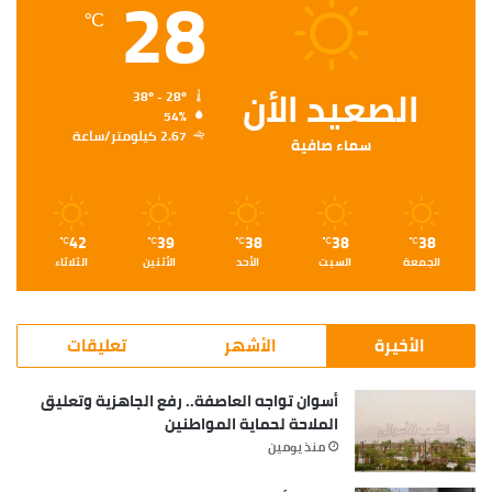
28
℃
الصعيد الأن
38º - 28º
54%
2.67 كيلومتر/ساعة
سماء صافية
42
39
38
38
38
℃
℃
℃
℃
℃
الجمعة
السبت
الأحد
الأثنين
الثلاثاء
الأخيرة
الأشهر
تعليقات
أسوان تواجه العاصفة.. رفع الجاهزية وتعليق
الملاحة لحماية المواطنين
منذ يومين