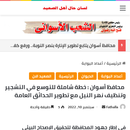
القائمة
أسوان تعزز الشراكة الأمنية.. المحافظ ومدير الأمن يبحثان ملفات الأمن والتنميه
الرئيسية
/
أعداد البوابة
أعداد البوابة
الديوان
الرئيسية
الصعيد الان
محافظ أسوان : خطة شاملة للتوسع في التشجير
وتنظيف نهر النيل مع تطوير الحدائق العامة
Fathalla
أ
سبتمبر 10, 2022
5
دقيقة واحدة
ر
س
فى إطار جهود المحافظة لتحقيق الإصحاح البيئي
ل