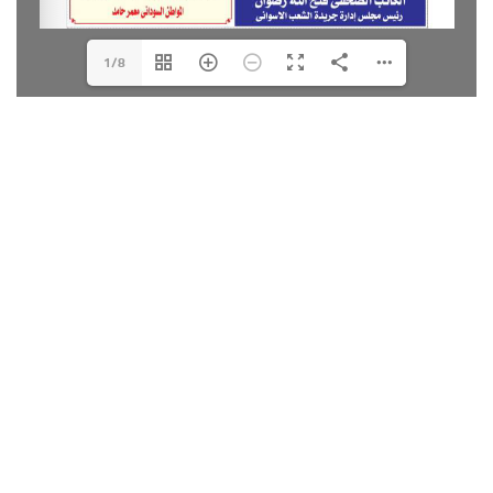
1/8
DearFlip: Loading ...