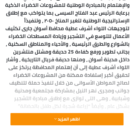
والإهتمام بالمبادرة الوطنية للمشروعات الخضراء الذكية
ب
برعاية الرئيس عبد الفتاح السيسى بما يتواكب مع إطلاق
ر
ي
الإستراتيجية الوطنية لتغير المناخ ٢٠٥٠ ، وتنفيذاً
د
لتوجيهات اللواء أشرف عطية محافظ أسوان جارى تكثيف
ا
الأعمال للتوسع في التشجير وزيادة المسطحات الخضراء
إ
بالشوارع والطرق الرئيسية ، والأحياء والمناطق السكنية ،
ل
بجانب تطوير ورفع كفاءة 25 حديقة ومشتل منتشرين
ك
داخل مدينة أسوان ، ومنها حديقة فريال التاريخية ، وأشار
ت
اللواء أشرف عطية إلى أن إهتمام المحافظة يرتكز على
ر
تحقيق أكبر إستفادة ممكنة من المشروعات الخضراء
و
لصالح المواطن الأسوانى من خلال تنفيذ حملة لتنظيف
ن
جوانب ومجرى نهر النيل بمشاركة مجتمعية ومدنية
ي
وشبابية ، وهى التى توازى مع إطلاق مبادرة التشجير
ا
بشكل عام ، وأيضاً “زراعة شجرة لكل طفل بالحضانة”
تهدف لتحسين نوعية الحياة ، مع تخفيف المعاناة على
اظهر المزيد
المواطنين من إرتفاع درجات الحرارة ، وخاصة فى أماكن
الإنتظار والجلوس وذلك إستكمالاً لمبادرة ” أسوان العلم