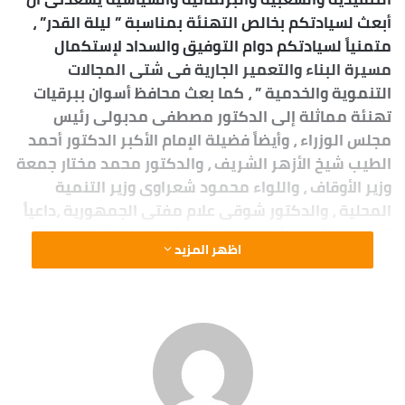
أبعث لسيادتكم بخالص التهنئة بمناسبة ” ليلة القدر” ،
متمنياً لسيادتكم دوام التوفيق والسداد لإستكمال
مسيرة البناء والتعمير الجارية فى شتى المجالات
التنموية والخدمية ” ، كما بعث محافظ أسوان ببرقيات
تهنئة مماثلة إلى الدكتور مصطفى مدبولى رئيس
مجلس الوزراء ، وأيضاً فضيلة الإمام الأكبر الدكتور أحمد
الطيب شيخ الأزهر الشريف ، والدكتور محمد مختار جمعة
وزير الأوقاف ، واللواء محمود شعراوى وزير التنمية
المحلية ، والدكتور شوقى علام مفتى الجمهورية ،داعياً
المولى عز وجل أن يعيد علينا هذه المناسبة المباركة
اظهر المزيد
وعلى شعبنا المصرى العظيم بكل الخير والبركات ، وأن
يديم علينا نعمة الأمن والأمان والإستقرار فى وطننا
الغالى مصر .