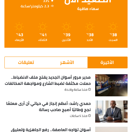
33%
2.3 كيلومتر/ساعة
سماء صافية
43
41
39
38
38
℃
℃
℃
℃
℃
السبت
الأحد
الأثنين
الثلاثاء
الأربعاء
الأخيرة
الأشهر
تعليقات
مدير مرور أسوان الجديد يفتح ملف الانضباط..
حملات مكثفة لضبط الشارع ومواجهة المخالفات
منذ ساعة واحدة
حمدي راشد: أعظم إنجاز في حياتي أن أرى معلمًا
نجح وطالبًا أصبح صاحب رسالة
منذ 5 ساعات
أسوان تواجه العاصفة.. رفع الجاهزية وتعليق