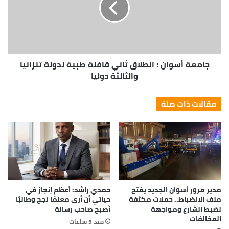
جامعة أسوان : انطلاق ثاني قافلة طبية لدولة تنزانيا
والثالثة دوليا
مقالات ذات صلة
مدير مرور أسوان الجديد يفتح
حمدي راشد: أعظم إنجاز في
ملف الانضباط.. حملات مكثفة
حياتي أن أرى معلمًا نجح وطالبًا
لضبط الشارع ومواجهة
أصبح صاحب رسالة
المخالفات
منذ 5 ساعات