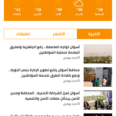
42
39
38
38
38
℃
℃
℃
℃
℃
الجمعة
السبت
الأحد
الأثنين
الثلاثاء
الأخيرة
الأشهر
تعليقات
أسوان تواجه العاصفة.. رفع الجاهزية وتعليق
الملاحة لحماية المواطنين
منذ يومين
محافظ أسوان يتابع تطوير الإنارة بنصر النوبة..
ورفع كفاءة الطرق لخدمة المواطنين
منذ يومين
أسوان تعزز الشراكة الأمنية.. المحافظ ومدير
الأمن يبحثان ملفات الأمن والتنميه
منذ يومين
باحث مصري يرسم ملامح عصر الطائرات ذاتية