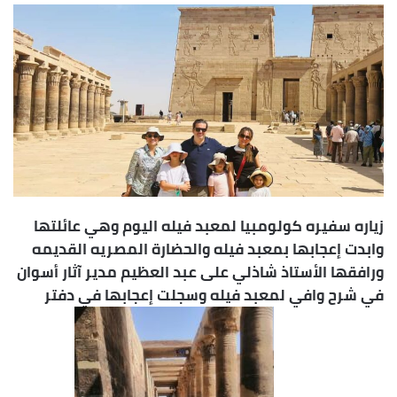
س
ل
ب
ر
ي
د
ا
إ
ل
ك
زياره سفيره كولومبيا لمعبد فيله اليوم وهي عائلتها
ت
وابدت إعجابها بمعبد فيله والحضارة المصريه القديمه
ر
ورافقها الأستاذ شاذلي على عبد العظيم مدير آثار أسوان
و
في شرح وافي لمعبد فيله وسجلت إعجابها في دفتر
ن
ي
ا