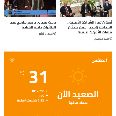
أسوان تعزز الشراكة الأمنية..
باحث مصري يرسم ملامح عصر
المحافظ ومدير الأمن يبحثان
الطائرات ذاتية القيادة
ملفات الأمن والتنميه
منذ 3 أيام
منذ يومين
الطقس
31
℃
الصعيد الأن
38º - 29º
35%
2.82 كيلومتر/ساعة
سماء صافية