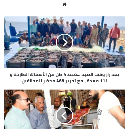
مو
قع
الوي
ب
بعد رار وقف الصيد ...ضبط 4 طن من الأسماك الطازجة و
111 معدة ، مع تحرير 468 محضر للمخالفين