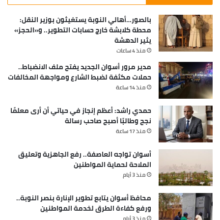
بالصور…أهالي النوبة يستغيثون بوزير النقل:
محطة كلابشة خارج حسابات التطوير.. و«الحجز»
يثير الدهشة
منذ 4 ساعات
مدير مرور أسوان الجديد يفتح ملف الانضباط..
حملات مكثفة لضبط الشارع ومواجهة المخالفات
منذ 14 ساعة
حمدي راشد: أعظم إنجاز في حياتي أن أرى معلمًا
نجح وطالبًا أصبح صاحب رسالة
منذ 17 ساعة
أسوان تواجه العاصفة.. رفع الجاهزية وتعليق
الملاحة لحماية المواطنين
منذ 3 أيام
محافظ أسوان يتابع تطوير الإنارة بنصر النوبة..
ورفع كفاءة الطرق لخدمة المواطنين
منذ 3 أيام