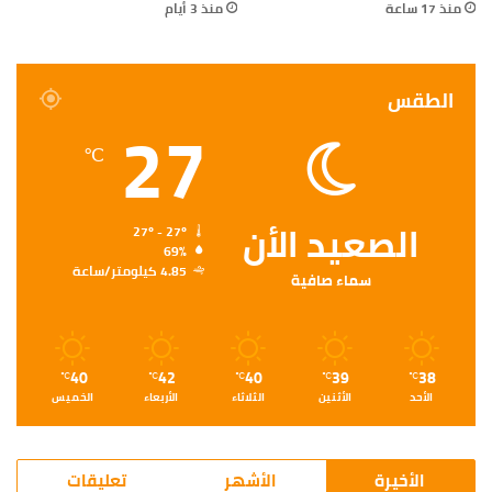
منذ 17 ساعة
منذ 3 أيام
الطقس
27
℃
الصعيد الأن
27º - 27º
69%
4.85 كيلومتر/ساعة
سماء صافية
40
42
40
39
38
℃
℃
℃
℃
℃
الأحد
الأثنين
الثلاثاء
الأربعاء
الخميس
الأخيرة
الأشهر
تعليقات