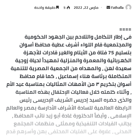
Fathalla
أ
مارس 22, 2022
5
دقيقة واحدة
ر
س
====
ل
فى إطار التكامل والتلاحم بين الجهود الحكومية
ب
والمجتمعية قام اللواء أشرف عطية محافظ أسوان
ر
ي
بتسليم 75 فتاة من الأيتام والغير قادرات للأجهزة
د
الكهربائية والمعمرة والمنزلية تمهيداً لحياة زوجية
ا
سعيدة لهن ، والمهداه من الجمعية المصرية للتنمية
إ
المتكاملة برئاسة هناء إسماعيل ، كما قام محافظ
ل
أسوان بتكريم ٣ من الأمهات المثاليات بمناسبة عيد الأم
ك
، وأثناء كلمته خلال فعاليات الإحتفال بهذه المناسبة
ت
والذى حضره السيد إدريس الشريف الإدريسى رئيس
ر
الرابطة العالمية للسادة الأشراف الأدارسة بمصر والعالم
و
الإسلامى ، وأيضاً الدكتورة غادة أبو زيد نائب المحافظ ،
ن
بجانب القيادات التنفيذية وممثلى منظمات المجتمع
ي
المدنى ، علاوة على الفتيات المحتفى بهن وأسرهم قدم
ا