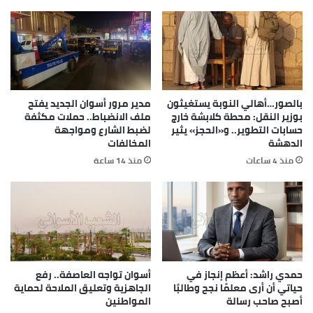
بالصور…أهالي النوبة يستغيثون
مدير مرور أسوان الجديد يفتح
بوزير النقل: محطة كلابشة خارج
ملف الانضباط.. حملات مكثفة
حسابات التطوير.. و«الحجز» يثير
لضبط الشارع ومواجهة
الدهشة
المخالفات
منذ 4 ساعات
منذ 14 ساعة
حمدي راشد: أعظم إنجاز في
أسوان تواجه العاصفة.. رفع
حياتي أن أرى معلمًا نجح وطالبًا
الجاهزية وتعليق الملاحة لحماية
أصبح صاحب رسالة
المواطنين