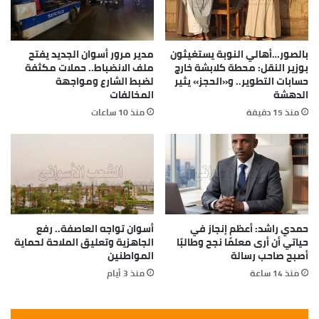
بالصور…أهالي النوبة يستغيثون
مدير مرور أسوان الجديد يفتح
بوزير النقل: محطة كلابشة خارج
ملف الانضباط.. حملات مكثفة
حسابات التطوير.. و«الحجز» يثير
لضبط الشارع ومواجهة
الدهشة
المخالفات
منذ 15 دقيقة
منذ 10 ساعات
حمدي راشد: أعظم إنجاز في
أسوان تواجه العاصفة.. رفع
حياتي أن أرى معلمًا نجح وطالبًا
الجاهزية وتعليق الملاحة لحماية
أصبح صاحب رسالة
المواطنين
منذ 14 ساعة
منذ 3 أيام