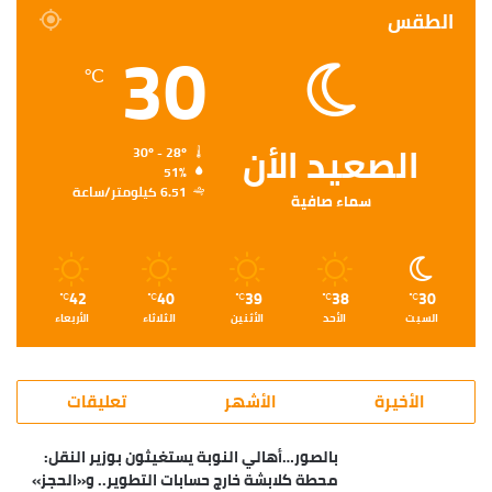
الطقس
30
℃
الصعيد الأن
30º - 28º
51%
6.51 كيلومتر/ساعة
سماء صافية
42
40
39
38
30
℃
℃
℃
℃
℃
السبت
الأحد
الأثنين
الثلاثاء
الأربعاء
الأخيرة
الأشهر
تعليقات
بالصور…أهالي النوبة يستغيثون بوزير النقل:
محطة كلابشة خارج حسابات التطوير.. و«الحجز»