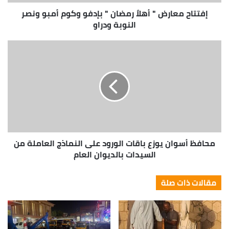
المختلفة لكى تضمن وصول هذه الكميات إلى
إفتتاح معارض " أهلاً رمضان " بإدفو وكوم أمبو ونصر
مستحقيها بشكل فعلى، لافتًا إلى ان توزيع الأورمان
النوبة ودراو
لكراتين المواد الغذائية في محافظة أسوان يشمل جميع
عزب ونجوع وقرى في جميع مراكز المحافظة .
محافظ أسوان يوزع باقات الورود على النماذج العاملة من
السيدات بالديوان العام
مقالات ذات صلة