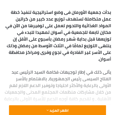
س
ل
بدأت جمعية الأورمان فى وضع استراتيجية تنفيذ خطة
ب
عمل متكاملة تستهدف توزيع عدد كبير من كراتين
ر
المواد الغذائية واللحوم تعمل على توفيرها من الآن في
ي
د
مخازن تابعة للجمعية في أسوان تمهيدا للبدء في
ا
توزيعها قبل بداية شهر رمضان بأسبوع على الأقل إن
إ
ينتهى التوزيع تمامًا في الثلث الأوسط من رمضان وذلك
ل
على الأسر غير القادرة في نجوع وقرى ومراكز محافظة
ك
أسوان.
ت
ر
يأتى ذلك في إطار توجيهات فخامة السيد الرئيس عبد
و
الفتاح السيسى رئيس الجمهورية، بالاهتمام بالأسر
ن
الأولى بالرعاية والأكثر احتياجا وتوفير الدعم اللازم لهم
ي
من خلال مشاركات منظمات المجتمع المدنى والجمعيات
ا
الأهلية ، و تقديم كافة أوجه الدعم للأسرة الأولى بالرعاية
خاصة بمناسبة قدوم شهر رمضان المبارك
اظهر المزيد