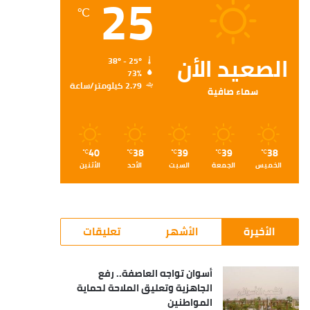
25
℃
الصعيد الأن
38º - 25º
73%
2.79 كيلومتر/ساعة
سماء صافية
40
38
39
39
38
℃
℃
℃
℃
℃
الخميس
الجمعة
السبت
الأحد
الأثنين
الأخيرة
الأشهر
تعليقات
أسوان تواجه العاصفة.. رفع
الجاهزية وتعليق الملاحة لحماية
المواطنين