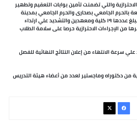
لاحترازية والتي تضمنت تأمين بوابات التعقيم وتطهير
ة بالحرم الجامعي بصحارى والحرم الجامعي بمدينة
أسوان الجديدة في مختلف كليات الجامعة والتي يبلغ عددها ١٩ كلية ومعهدين والتشديد علي ارتداء
ها من الإجراءات الاحترازية حرصا على سلامة الطلاب
علي سرعة الانتهاء من إعلان النتائج النهائية للفصل
ة من دكتوراه وماجستير لعدد من أعضاء هيئة التدريس
فيسبوك
X