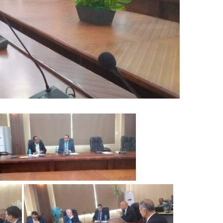
ر
و
ن
ي
ا