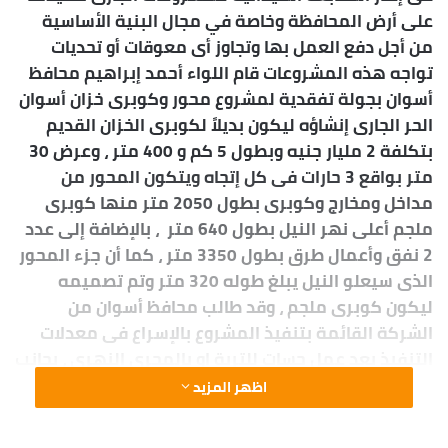
ل
على أرض المحافظة وخاصة في مجال البنية الأساسية
ب
من أجل دفع العمل بها وتجاوز أى معوقات أو تحديات
ر
تواجه هذه المشروعات قام اللواء أحمد إبراهيم محافظ
ي
أسوان بجولة تفقدية لمشروع محور وكوبرى خزان أسوان
د
الحر الجارى إنشاؤه ليكون بديلاً لكوبرى الخزان القديم
ا
بتكلفة 2 مليار جنيه وبطول 5 كم و 400 متر ، وعرض 30
إ
متر بواقع 3 حارات فى كل إتجاه ويتكون المحور من
ل
ك
مداخل ومخارج وكوبرى بطول 2050 متر منها كوبرى
ت
ملجم أعلى نهر النيل بطول 640 متر ، بالإضافة إلى عدد
ر
2 نفق وأعمال طرق بطول 3350 متر ، كما أن جزء المحور
و
الذى سيعلو النيل يبلغ طوله 320 متر وتم تصميمه
ن
ليكون كوبرى ملجم ، وقد طالب محافظ أسوان من
ي
الشركة القائمة بتنفيذ المشروع بالإسراع فى معدلات
ا
التنفيذ بعد عمل جسات للتربة او بالمجرى النهرى ، بجانب
التنسيق مع الجهات الأخرى لتسهيل العمل فى المواقع
اظهر المزيد
، وأكد اللواء أحمد إبراهيم بأن ما يتم على أرض أسوان
يأتى فى ظل إهتمام الرئيس عبدالفتاح السيسى بتنمية