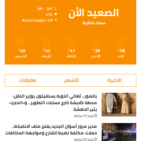
الصعيد الأن
38º - 30º
45%
2.8 كيلومتر/ساعة
سماء صافية
40
42
41
39
38
℃
℃
℃
℃
℃
الأحد
الأثنين
الثلاثاء
الأربعاء
الخميس
الأخيرة
الأشهر
تعليقات
بالصور…أهالي النوبة يستغيثون بوزير النقل:
محطة كلابشة خارج حسابات التطوير.. و«الحجز»
يثير الدهشة
منذ 13 ساعة
مدير مرور أسوان الجديد يفتح ملف الانضباط..
حملات مكثفة لضبط الشارع ومواجهة المخالفات
منذ 23 ساعة