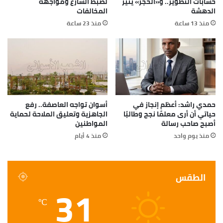
حسابات التطوير.. و«الحجز» يثير
لضبط الشارع ومواجهة
الدهشة
المخالفات
منذ 13 ساعة
منذ 23 ساعة
حمدي راشد: أعظم إنجاز في
أسوان تواجه العاصفة.. رفع
حياتي أن أرى معلمًا نجح وطالبًا
الجاهزية وتعليق الملاحة لحماية
أصبح صاحب رسالة
المواطنين
منذ يوم واحد
منذ 4 أيام
الطقس
31
℃