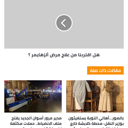
هل اقتربنا من علاج مرض ألزهايمر ؟
مقالات ذات صلة
بالصور…أهالي النوبة يستغيثون
مدير مرور أسوان الجديد يفتح
بوزير النقل: محطة كلابشة خارج
ملف الانضباط.. حملات مكثفة