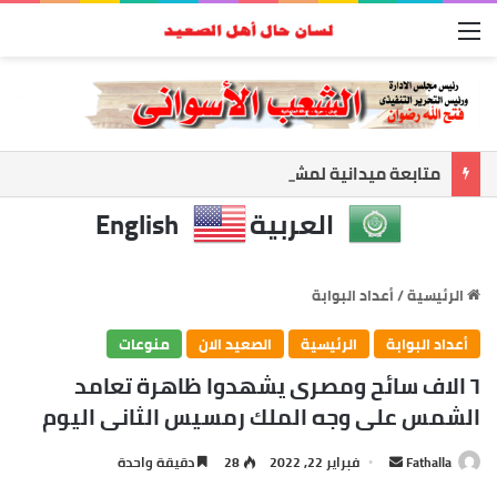
القائمة
متابعة ميدانية لمشروعات الصرف والإنارة بقرى نصر النوبة تنفيذاً لتوجيهات محافظ أسوان
العربية
English
الرئيسية
/
أعداد البوابة
أعداد البوابة
الرئيسية
الصعيد الان
منوعات
٦ الاف سائح ومصرى يشهدوا ظاهرة تعامد
الشمس على وجه الملك رمسيس الثانى اليوم
أرسل
Fathalla
فبراير 22, 2022
28
دقيقة واحدة
بريدا