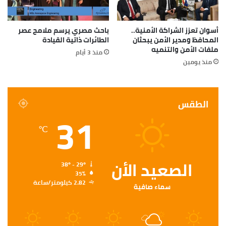
أسوان تعزز الشراكة الأمنية..
باحث مصري يرسم ملامح عصر
المحافظ ومدير الأمن يبحثان
الطائرات ذاتية القيادة
ملفات الأمن والتنميه
منذ 3 أيام
منذ يومين
الطقس
31
℃
الصعيد الأن
38º - 29º
35%
2.82 كيلومتر/ساعة
سماء صافية