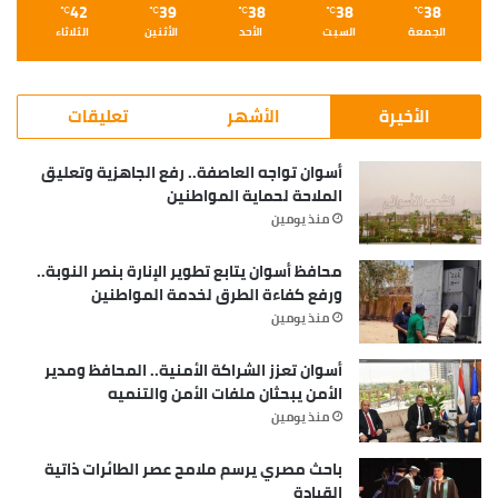
42
39
38
38
38
℃
℃
℃
℃
℃
الجمعة
السبت
الأحد
الأثنين
الثلاثاء
الأخيرة
الأشهر
تعليقات
أسوان تواجه العاصفة.. رفع الجاهزية وتعليق
الملاحة لحماية المواطنين
منذ يومين
محافظ أسوان يتابع تطوير الإنارة بنصر النوبة..
ورفع كفاءة الطرق لخدمة المواطنين
منذ يومين
أسوان تعزز الشراكة الأمنية.. المحافظ ومدير
الأمن يبحثان ملفات الأمن والتنميه
منذ يومين
باحث مصري يرسم ملامح عصر الطائرات ذاتية
القيادة