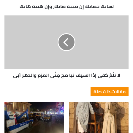
right!
لسانك حصانك إن صنته صانك، وإن هنته هانك
You should never complain, complaining is a weak
emotion, you got life, we breathing, we blessed.
Surround yourself with angels. They never said winning
was easy. Some people can’t handle success, I can. Look
at the sunset, life is amazing, life is beautiful, life is what
you make it. Life is what you make it, so let’s make it.
You should never complain, complaining is a weak
emotion, you got life, we breathing, we blessed.
لا تَلُمْ كفي إذا السيف نبا صح مِنِّي العزم والدهر أبى
Great things in business are never done by one
مقالات ذات صلة
person. They’re done by a team of people.
Steve Jobs
[/tie_full_img]
[tie_full_img]