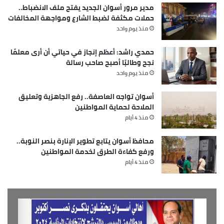
ones closest to you that want to see you fail. Another
مدير مرور أسوان الجديد يفتح ملف الانضباط..
one. It’s important to use cocoa butter. It’s the key to
حملات مكثفة لضبط الشارع ومواجهة المخالفات
more success, why not live smooth? Why live rough? The
منذ يوم واحد
key to success is to keep your head above the water,
never give up. Watch your back, but more importantly
حمدي راشد: أعظم إنجاز في حياتي أن أرى معلمًا
نجح وطالبًا أصبح صاحب رسالة
when you get out the shower, dry your back, it’s a cold
منذ يوم واحد
world out there.
[/padding]
أسوان تواجه العاصفة.. رفع الجاهزية وتعليق
الملاحة لحماية المواطنين
منذ 4 أيام
محافظ أسوان يتابع تطوير الإنارة بنصر النوبة..
Success is largely a matter of holding on after others have let go.
ورفع كفاءة الطرق لخدمة المواطنين
منذ 4 أيام
Success is largely a matter of holding on
after others have let go!
A year from now you may wish you had started
today.