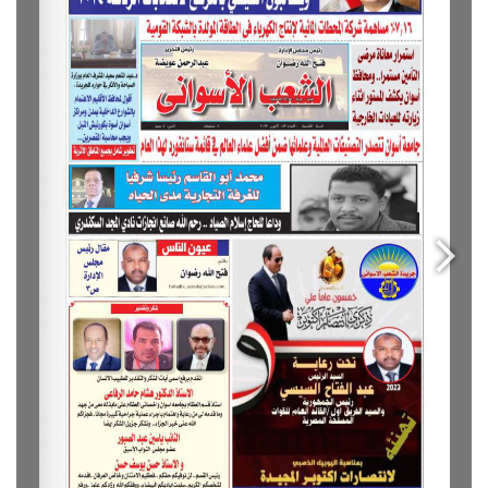
The question isn’t who is going to let me; it’s who is
going to stop me.
Success is the sum of small efforts, repeated day-in
and day-out.
I find that the harder I work, the more luck I seem to
have.
If people did not do silly things, nothing intelligent
would ever get done.
Before anything else, preparation is the key to
success.
Don’t ever play yourself. Put it this way, it took me
twenty five years to get these plants, twenty five years
of blood sweat and tears, I’m just getting started.
Surround yourself with angels
, positive energy, beautiful
people, beautiful souls, clean heart, angel. It’s on you