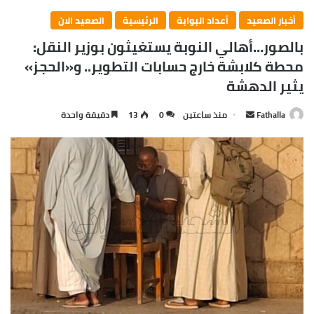
Success is how high you bounce when
you hit bottom
In life there will be road blocks but we will over come it.
Another one. Learning is cool, but knowing is better, and I
know the key to success. The key to more success is to
get a massage once a week, very important, major key,
cloth talk. I told you all this before, when you have a
swimming pool, do not use chlorine, use salt water, the
healing, salt water is the healing. I’m up to something.
Life is what you make it, so let’s make it. The other day
the grass was brown, now it’s green because I ain’t give
up. Never surrender.