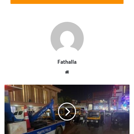
got that they don’t want us to eat. Cloth talk.
The key to more success is to have a lot of pillows. We
the best. I’m giving you cloth talk, cloth. Special cloth
alert, cut from a special cloth. I’m giving you cloth talk,
cloth. Special cloth alert, cut from a special cloth. Look
at the sunset, life is amazing, life is beautiful, life is what
you make it. The key to more success is to have a lot of
pillows. You should never complain, complaining is a
weak emotion, you got life, we breathing, we blessed.
You see the hedges, how I got it shaped up? It’s
important to shape up your hedges, it’s like getting a
haircut, stay fresh. The other day the grass was brown,
now it’s green because I ain’t give up. Never surrender.
[/padding]