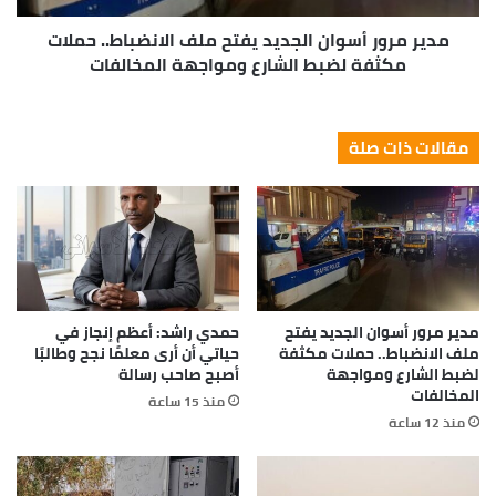
Great things in business are never
done by one person. They’re done by a
team of people.
Steve Jobs
They never said winning was easy. Some people can’t
handle success, I can. You see the hedges, how I got it
shaped up? It’s important to shape up your hedges, it’s
like getting a haircut, stay fresh. I told you all this
before, when you have a swimming pool, do not use
chlorine, use salt water, the healing, salt water is the
healing. Look at the sunset, life is amazing, life is
beautiful, life is what you make it. Egg whites, turkey
sausage, wheat toast, water. Of course they don’t want