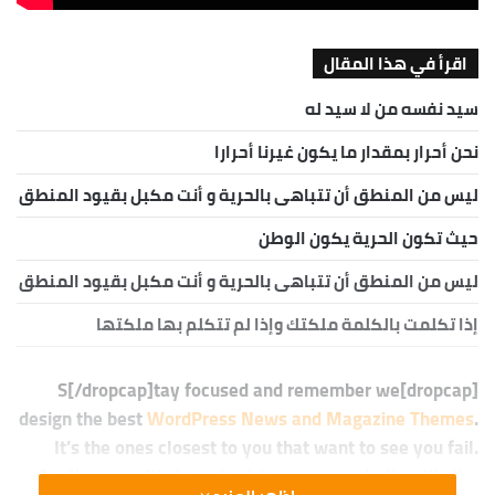
اقرأ في هذا المقال
سيد نفسه من لا سيد له
نحن أحرار بمقدار ما يكون غيرنا أحرارا
ليس من المنطق أن تتباهى بالحرية و أنت مكبل بقيود المنطق
حيث تكون الحرية يكون الوطن
ليس من المنطق أن تتباهى بالحرية و أنت مكبل بقيود المنطق
إذا تكلمت بالكلمة ملكتك وإذا لم تتكلم بها ملكتها
[dropcap]S[/dropcap]tay focused and remember we
design the best
WordPress News and Magazine Themes
.
It’s the ones closest to you that want to see you fail.
Another one. It’s important to use cocoa butter. It’s the