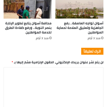
us to eat our breakfast, so we are going to enjoy our
breakfast.
Major key, don’t fall for the trap, stay focused. It’s the
ones closest to you that want to see you fail. Another
one. It’s important to use cocoa butter. It’s the key to
more success, why not live smooth? Why live rough? The
key to success is to keep your head above the water,
never give up. Watch your back, but more importantly
when you get out the shower, dry your back, it’s a cold
world out there.