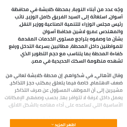
Wraith talk. Congratulations, you played yourself. Stay
focused. In life you have to take the trash out, if you
have trash in your life, take it out, throw it away, get rid
of it, major key. Learning is cool, but knowing is better,
and I know the key to success. Let’s see what Chef Dee