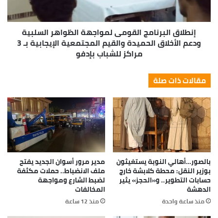
إنطلاق البرنامج القومى لمواجهة الظواهر السلبية
ودعم الأخلاق الحميدة والقيم المجتمعية الإيجابية بـ 3
مراكز للشباب بإدفو
مقالات ذات صلة
بالصور…أهالي النوبة يستغيثون
مدير مرور أسوان الجديد يفتح
بوزير النقل: محطة كلابشة خارج
ملف الانضباط.. حملات مكثفة
حسابات التطوير.. و«الحجز» يثير
لضبط الشارع ومواجهة
الدهشة
المخالفات
منذ ساعة واحدة
منذ 12 ساعة