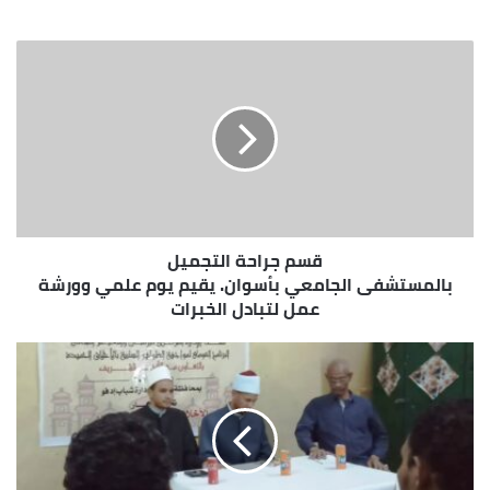
العطاء كل من ياسين عبد الصبور أمين الحزب بأسوان
الويب
والأمناء المساعدين الثلاثة محمد بدر حلفاوي ويسري
فاروق عباس وعمرو محمد توفيق
قسم جراحة التجميل
بالمستشفى الجامعي بأسوان. يقيم يوم علمي وورشة
عمل لتبادل الخبرات