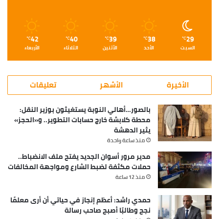
42
40
39
38
29
℃
℃
℃
℃
℃
السبت
الأحد
الأثنين
الثلاثاء
الأربعاء
الأخيرة
الأشهر
تعليقات
بالصور…أهالي النوبة يستغيثون بوزير النقل:
محطة كلابشة خارج حسابات التطوير.. و«الحجز»
يثير الدهشة
منذ ساعة واحدة
مدير مرور أسوان الجديد يفتح ملف الانضباط..
حملات مكثفة لضبط الشارع ومواجهة المخالفات
منذ 12 ساعة
حمدي راشد: أعظم إنجاز في حياتي أن أرى معلمًا
نجح وطالبًا أصبح صاحب رسالة