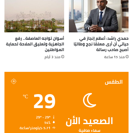
حمدي راشد: أعظم إنجاز في
أسوان تواجه العاصفة.. رفع
حياتي أن أرى معلمًا نجح وطالبًا
الجاهزية وتعليق الملاحة لحماية
أصبح صاحب رسالة
المواطنين
منذ 15 ساعة
منذ 3 أيام
الطقس
29
℃
الصعيد الأن
29º - 29º
54%
5.71 كيلومتر/ساعة
سماء صافية