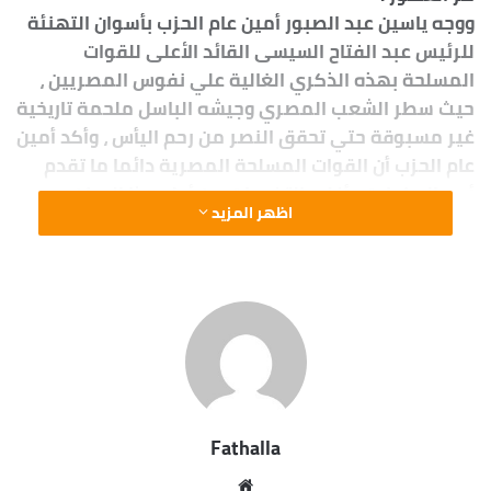
ووجه ياسين عبد الصبور أمين عام الحزب بأسوان التهنئة
للرئيس عبد الفتاح السيسى القائد الأعلى للقوات
المسلحة بهذه الذكري الغالية علي نفوس المصريين ،
حيث سطر الشعب المصري وجيشه الباسل ملحمة تاريخية
غير مسبوقة حتي تحقق النصر من رحم اليأس ، وأكد أمين
عام الحزب أن القوات المسلحة المصرية دائما ما تقدم
أروع البطولات وأغلي التضحيات من أجل هذا الوطن
اظهر المزيد
الغالي ، وقال إن
انتصارات حرب أكتوبر ستظل رمزا للفخر والعزة والكرامة
أبد الدهر ، حيث حقق رجال القوات المسلحة المصرية
البواسل أعظم الانتصارات الحربية وسطروا خلالها بطولات
وأمجاد ستظل خالدة أمد الدهر ، فهم دائما وأبدا الدرع
الواقي للشعب المصري .
وكانت أمانة حزب حماة الوطن قد شاركت في احتفالات
محافظة أسوان بالذكري 48 لحرب أكتوبر ، حيث تم توزيع
Fathalla
الآلاف من الهدايا والكراتين الغذائية في الأحياء الشعبية
عن طريق جمعيات تنمية المجتمع ، وشارك في هذا
موقع