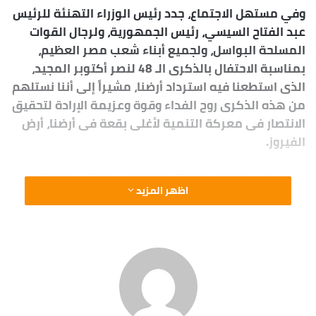
وفي مستهل الاجتماع، جدد رئيس الوزراء التهنئة للرئيس
عبد الفتاح السيسي، رئيس الجمهورية، ولرجال القوات
المسلحة البواسل، ولجميع أبناء شعب مصر العظيم،
بمناسبة الاحتفال بالذكرى الـ 48 لنصر أكتوبر المجيد،
الذى استطعنا فيه استرداد أرضنا، مشيراً إلى أننا نستلهم
من هذه الذكرى روح الفداء وقوة وعزيمة الإرادة لتحقيق
الانتصار فى معركة التنمية لأغلى بقعة فى أرضنا، أرض
الفيروز.
ووجه رئيس الوزراء كل التحية والتقدير للرئيس القائد
اظهر المزيد
الأعلى للقوات المسلحة، وللقائد العام وزير الدفاع، وكل
رجال القوات المسلحة من ضباط وجنود على الجهود
الكبيرة التي تبذل لتطوير الجيش المصرى العظيم،
باعتباره الدرع الواقية للوطن ضد أي محاولة للعبث بأمنه
واستقراره.
ونوه رئيس الوزراء إلى الاحتفال بيوم القضاء المصرى،