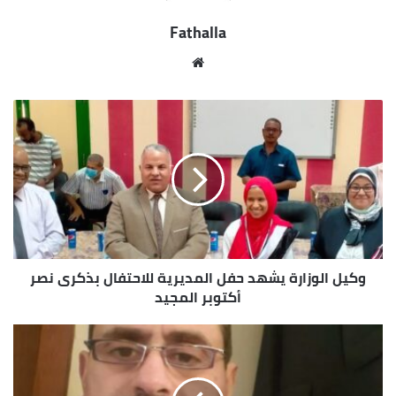
والذى شرف بحضور الرئيس عبدالفتاح السيسي، رئيس
Fathalla
الجمهورية، مؤكداً على دور قضاء مصر الشامخ فى صون
حقوق المواطنين، وتحقيق العدالة الناجزة، التى تنتشر
موقع
بها السلامة المجتمعية والطمأنينة، حفاظاً على الوطن
الويب
وصوناً لمقدساته.
وقدم رئيس الوزراء التهنئة لوزير العدل وقضاة مصر
الشرفاء بهذه المناسبة، مؤكداً الاحترام الكامل للسلطة
القضائية، وبما يضمن صون استقلالها الكامل، مشيداً فى
هذا الصدد بما يتم بذله من جهود فى إطار تطوير
منظومة التقاضى على مستوى الجمهورية، والتى
تسهم فى تيسير الإجراءات على المتعامل مع هذه
وكيل الوزارة يشهد حفل المديرية للاحتفال بذكرى نصر
المنظومة.
أكتوبر المجيد
وتطرق رئيس الوزراء خلال الاجتماع إلى زيارة الدكتور بشر
الخصاونة، رئيس وزراء المملكة الأردنية الهاشمية،
والوفد المرافق له، واستقباله بمقر مجلس الوزراء بالحي