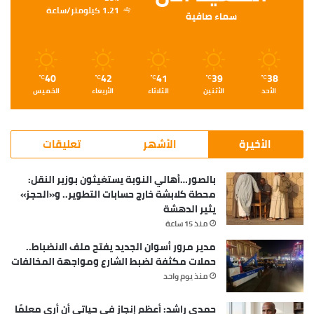
1.21 كيلومتر/ساعة
سماء صافية
40
42
41
39
38
℃
℃
℃
℃
℃
الأحد
الأثنين
الثلاثاء
الأربعاء
الخميس
الأخيرة
الأشهر
تعليقات
بالصور…أهالي النوبة يستغيثون بوزير النقل:
محطة كلابشة خارج حسابات التطوير.. و«الحجز»
يثير الدهشة
منذ 15 ساعة
مدير مرور أسوان الجديد يفتح ملف الانضباط..
حملات مكثفة لضبط الشارع ومواجهة المخالفات
منذ يوم واحد
حمدي راشد: أعظم إنجاز في حياتي أن أرى معلمًا