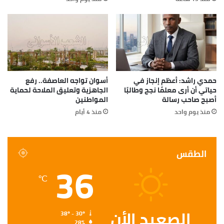
حمدي راشد: أعظم إنجاز في
أسوان تواجه العاصفة.. رفع
حياتي أن أرى معلمًا نجح وطالبًا
الجاهزية وتعليق الملاحة لحماية
أصبح صاحب رسالة
المواطنين
منذ يوم واحد
منذ 4 أيام
الطقس
36
℃
الصعيد الأن
38º - 30º
28%