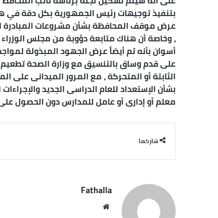
على أنه سيتم تشكيل لجنة برئاسة نائب المحافظ لمت
بتنفيذ توجيهات رئيس الجمهورية بكل دقة في هذا 
عرض موقف المحافظة بشأن مشروعات المبادرة الرئ
، وخاصة أن هناك متابعة دؤوبة من مجلس الوزراء 
أسوان بأنه تم أيضاً عرض الجهود المبذولة لمواج
على قدم وساق بالتنسيق مع وزارة الصحة تطعيم ا
الثابتة أو المتحركة ، مع المرور الميدانى على 
بشأن الإستعداد للعام الدراسى الجديد والإجراءات
معلم أو إدارى أو عامل للمدارس دون الحصول على 
شاركها
Fathalla
موقع
الويب