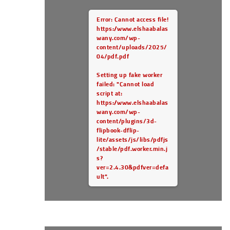
Error: Cannot access file!
https://www.elshaabalas
wany.com/wp-
content/uploads/2025/
04/pdf.pdf
Setting up fake worker
failed: "Cannot load
script at:
https://www.elshaabalas
wany.com/wp-
content/plugins/3d-
flipbook-dflip-
lite/assets/js/libs/pdfjs
/stable/pdf.worker.min.j
s?
ver=2.4.30&pdfver=defa
ult".