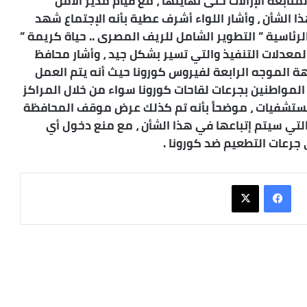
ابعة الإزالات حتى نهايتها ، مع قيام مدير الأمن
الشأن ، وأشار اللواء أشرف عطية بأنه الإجتماع شهد
اسية ” التطوير الشامل للريف المصرى .. حياة كريمة ”
لمعدلات التنفيذ والتي تسير بشكل جيد ، وأشار محافظ
هة الموجه الرابعة لفيروس كورونا حيث أنه يتم العمل
لمواطنين بجرعات لقاحات كورونا سواء من خلال المراكز
المستشفيات ، موضحاً بأنه تم كذلك عرض موقف المحافظة
 التي سيتم إتباعها في هذا الشأن ، مع منع دخول أي
جرعات التطعيم ضد كورونا .
فيسبوك
X