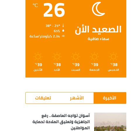
26
℃
الصعيد الأن
38º - 25º
65%
2.34 كيلومتر/ساعة
سماء صافية
39
38
39
39
38
℃
℃
℃
℃
℃
الخميس
الجمعة
السبت
الأحد
الأثنين
الأخيرة
الأشهر
تعليقات
أسوان تواجه العاصفة.. رفع
الجاهزية وتعليق الملاحة لحماية
المواطنين