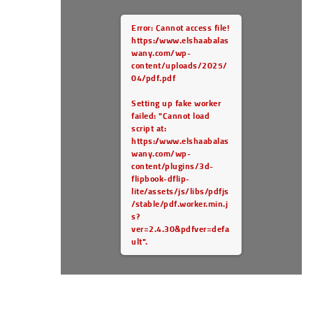
Error: Cannot access file!
https://www.elshaabalas
wany.com/wp-
content/uploads/2025/
04/pdf.pdf
Setting up fake worker
failed: "Cannot load
script at:
https://www.elshaabalas
wany.com/wp-
content/plugins/3d-
flipbook-dflip-
lite/assets/js/libs/pdfjs
/stable/pdf.worker.min.j
s?
ver=2.4.30&pdfver=defa
ult".