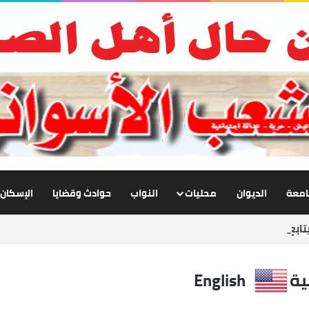
جامعة
الديوان
محليات
النواب
حوادث وقضايا
الإسكان
ابع تطوير الإنارة بنصر النوبة.. ورفع كفاءة الطرق لخدمة المواطنين
ية
English