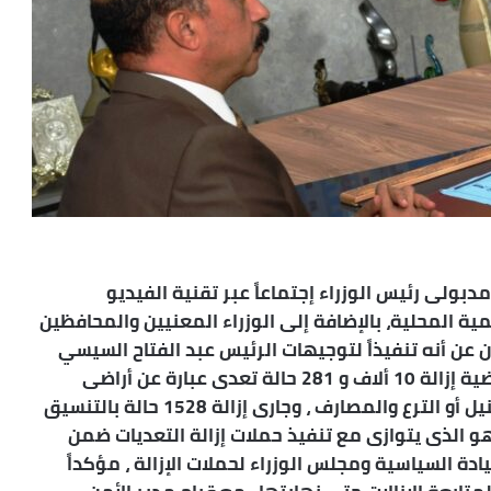
لى رئيس الوزراء إجتماعاً عبر تقنية الفيديو
ة المحلية، بالإضافة إلى الوزراء المعنيين والمحافظين
 عن أنه تنفيذاً لتوجيهات الرئيس عبد الفتاح السيسي
بتكثيف حملات إزالة التعديات تم خلال الفترة الماضية إزالة 10 ألاف و 281 حالة تعدى عبارة عن أراضى
مبانى وزراعية على منشأت الرى من مجرى نهر النيل أو الترع والمصارف ، وجارى إزالة 1528 حالة بالتنسيق
هو الذى يتوازى مع تنفيذ حملات إزالة التعديات ضمن
من القيادة السياسية ومجلس الوزراء لحملات الإزالة ، مؤكداً