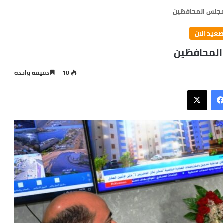
بمجلس المحافظين
صعيد الان
 المحافظين
10
دقيقة واحدة
فيسبوك
X