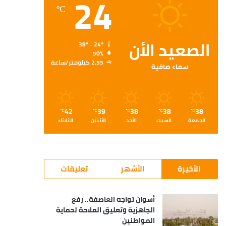
24
℃
الصعيد الأن
38º - 24º
50%
2.55 كيلومتر/ساعة
سماء صافية
42
39
38
38
38
℃
℃
℃
℃
℃
الجمعة
السبت
الأحد
الأثنين
الثلاثاء
الأخيرة
الأشهر
تعليقات
أسوان تواجه العاصفة.. رفع
الجاهزية وتعليق الملاحة لحماية
المواطنين