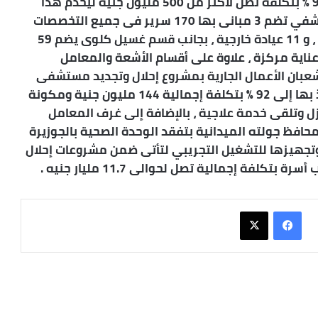
للمستشفي والتي وصلت نسبة التنفيذ بها إلي 93 % بتكلفة تصل لأكثر من 500 مليون جنيه ليخدم هذا
الصرح الطبي حوالي نصف مليون نسمه ، والمستشفي تضم 3 مبانى بها 170 سرير فى جميع التخصصات
والأقسام ، وأيضاً 6 غرف عمليات لمختلف الجراحات ، و 11 عيادة خارجية ، بجانب قسم غسيل كلوى يضم 59
 ، بالإضافة إلى 31 حضانة و20 سرير عناية مركزة ، علاوة على أقسام الأشعة والمعامل
 شعبان الأعمال الجارية بمشروع إحلال وتجديد مستشفى
الحميات بمدينة أسوان والتى وصلت نسبة التنفيذ بها إلى 92 % بتكلفة إجمالية 144 مليون جنية ومكونة
ية مركزة وعزل وتلقى خدمة علاجية ، بالإضافة إلى غرف المعامل
محافظ جولته الميدانية بتفقد الوحدة الصحية بالجوزيرة
ا وتجهيزها للتشغيل التجريبي لتأتى ضمن مشروعات إحلال
فيسبوك
X