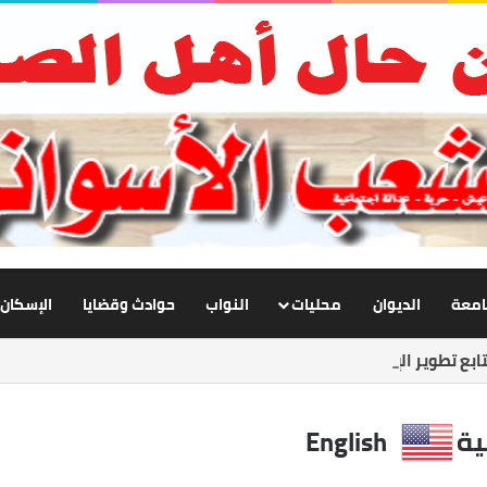
جامعة
الديوان
محليات
النواب
حوادث وقضايا
الإسكان
بع تطوير الإنارة بنصر النوبة.. ورفع كفاءة الطرق لخدمة المواطنين
ية
English