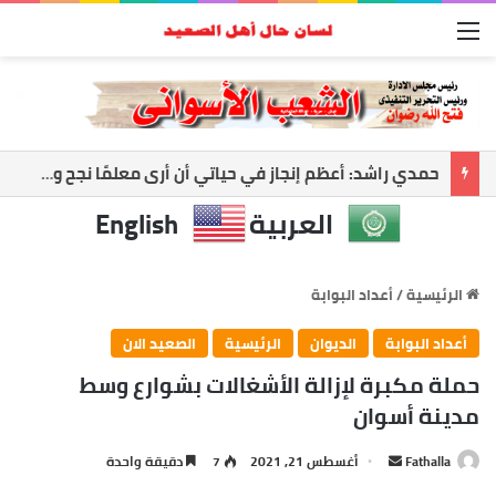
القائمة
أسوان تواجه العاصفة.. رفع الجاهزية وتعليق الملاحة لحماية المواطنين
العربية
English
الرئيسية
/
أعداد البوابة
أعداد البوابة
الديوان
الرئيسية
الصعيد الان
حملة مكبرة لإزالة الأشغالات بشوارع وسط
مدينة أسوان
أرسل
Fathalla
أغسطس 21, 2021
7
دقيقة واحدة
بريدا