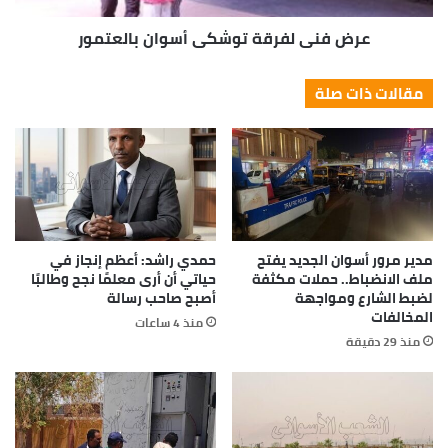
عرض فنى لفرقة توشكى أسوان بالعتمور
مقالات ذات صلة
مدير مرور أسوان الجديد يفتح
حمدي راشد: أعظم إنجاز في
ملف الانضباط.. حملات مكثفة
حياتي أن أرى معلمًا نجح وطالبًا
لضبط الشارع ومواجهة
أصبح صاحب رسالة
المخالفات
منذ 4 ساعات
منذ 29 دقيقة