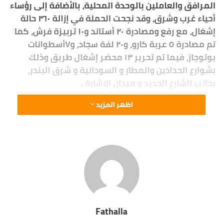
المرافق والعاملين بالوحدة المحلية، بالأضافة إلى رؤساء
أحياء غرب وشرق، وقد نجحت الحملة في إزالة ٣٦٠ حالة
إشغال، مع رفع ومصادرة ٢٠ أستاند و١٠ تربيزة فرش، كما
تم مصادرة ٥ عربة كارو، و٢٠ لفة سجاد، و٧أسطوانات
بوتوجاز، فيما تم تحرير ١٣ محضر إشغال طريق وذلك
بشوارع الحدادين والمطار و السودانية و شرق البندر،
بجانب الشارع الجديد و ميدان الإشارة .
اظهر المزيد
Fathalla