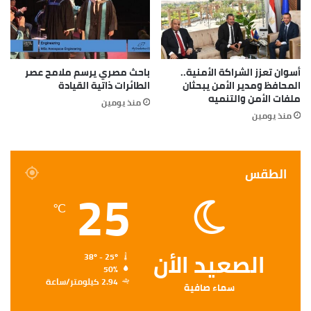
أسوان تعزز الشراكة الأمنية..
باحث مصري يرسم ملامح عصر
المحافظ ومدير الأمن يبحثان
الطائرات ذاتية القيادة
ملفات الأمن والتنميه
منذ يومين
منذ يومين
الطقس
25
℃
الصعيد الأن
38º - 25º
50%
2.94 كيلومتر/ساعة
سماء صافية