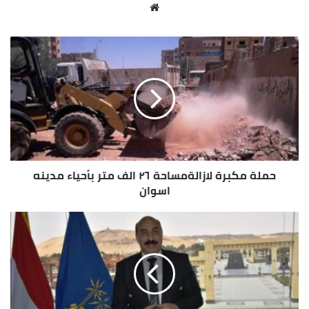
منظومة الإنارة ، مع القيام برفع حوالى 50 طن من
موقع
التراكمات بنطاق المدينة ، فضلاً عن القيام بأعما النظافة
الويب
العامة بالطريق العام والطرق الداخلية لإضفاء الشكل
الجمالى على الوجه الأكمل .
حملة مكبرة لازالةمساحة ٢٦ الف متر بأحياء مدينه
اسوان