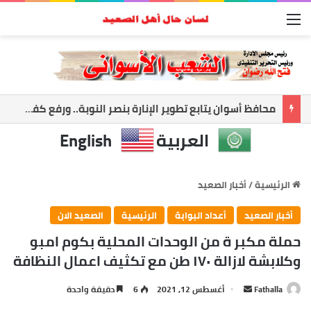
القائمة
أسوان تعزز الشراكة الأمنية.. المحافظ ومدير الأمن يبحثان ملفات الأمن والتنميه
العربية
English
الرئيسية
/
أخبار الصعيد
أخبار الصعيد
أعداد البوابة
الرئيسية
الصعيد الان
حملة مكبر ة من الوحدات المحلية بكوم امبو
وكلابشة لازالة ١٧٠ طن مع تكثيف اعمال النظافة
أرسل
Fathalla
أغسطس 12, 2021
6
دقيقة واحدة
بريدا