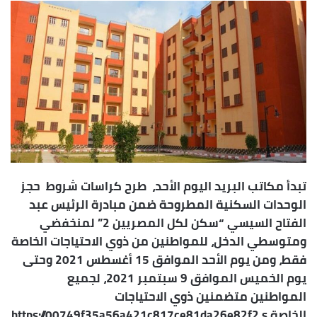
إلكترونيا
تبدأ مكاتب البريد اليوم الأحد، طرح كراسات شروط حجز
الوحدات السكنية المطروحة ضمن مبادرة الرئيس عبد
الفتاح السيسي “سكن لكل المصريين 2” لمنخفضي
ومتوسطي الدخل، للمواطنين من ذوي الاحتياجات الخاصة
فقط، ومن يوم الأحد الموافق 15 أغسطس 2021 وحتى
يوم الخميس الموافق 9 سبتمبر 2021، لجميع
المواطنين متضمنين ذوي الاحتياجات
الخاصة.https://00749f35a56a421c817ce81da26e82f2.s