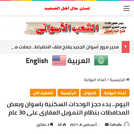
القائمة
مدير مرور أسوان الجديد يفتح ملف الانضباط.. حملات مكثفة لضبط الشارع ومواجهة المخالفات
العربية
English
الرئيسية
/
أعداد البوابة
أعداد البوابة
الديوان
الرئيسية
الصعيد الان
اليوم.. بدء حجز الوحدات السكنية باسوان وبعض
المحافظات بنظام التمويل العقارى على 30 عام
أرسل
Fathalla
أغسطس 8, 2021
38
3 دقائق
بريدا