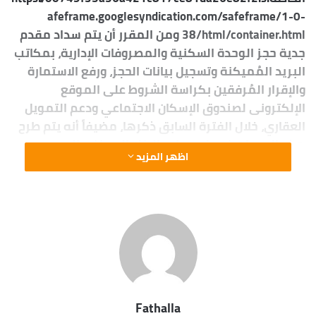
afeframe.googlesyndication.com/safeframe/1-0-
38/html/container.html ومن المقرر أن يتم سداد مقدم
جدية حجز الوحدة السكنية والمصروفات الإدارية، بمكاتب
البريد المُميكنة وتسجيل بيانات الحجز، ورفع الاستمارة
والإقرار المُرفقين بكراسة الشروط على الموقع
الإلكترونى لصندوق الإسكان الاجتماعي ودعم التمويل
العقاري، خلال الفترة السابق ذكرها، مضيفاً أنه يتم طرح
هذه الوحدات فى ضوء طرح البنك المركزي المصري،
اظهر المزيد
لمبادرته الجديدة بإتاحة التمويل العقاري بسعر عائد 3 %
لمدة 30 عاماً، والتي بدأ تطبيقها منذ يوم 13 يوليو
2021، حيث يتم طرح وحدات سكنية جاهزة للتسليم
(غرفتين وصالة، و3 غرف وصالة)، لمنخفضي ومتوسطي
الدخل، بجانب طرح وحدات سكنية يتم تنفيذها خلال 3
سنوات (3 غرف وصالة) لمتوسطى الدخل. وأشارت مى
عبدالحميد، الرئيس التنفيذي لصندوق الإسكان
الاجتماعي ودعم التمويل العقاري، إلى أنه يتم طرح
Fathalla
وحدات جاهزة للتسليم الفوري (غرفتين وصالة، و3 غرف