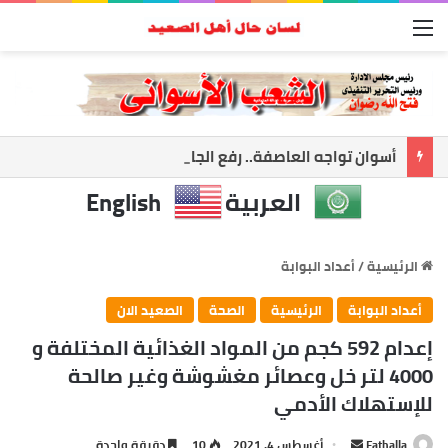
القائمة
أسوان تواجه العاصفة.. رفع الجاهزية وتعليق الملاحة لحماية المواطنين
العربية
English
الرئيسية
/
أعداد البوابة
أعداد البوابة
الرئيسية
الصحة
الصعيد الان
إعدام 592 كجم من المواد الغذائية المختلفة و
4000 لتر خل وعصائر مغشوشة وغير صالحة
للإستهلاك الأدمي
أرسل
Fathalla
أغسطس 4, 2021
10
دقيقة واحدة