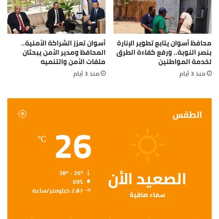
محافظ أسوان يتابع تطوير الإنارة
أسوان تعزز الشراكة الأمنية..
بنصر النوبة.. ورفع كفاءة الطرق
المحافظ ومدير الأمن يبحثان
لخدمة المواطنين
ملفات الأمن والتنميه
منذ 3 أيام
منذ 3 أيام
الطقس
26
℃
الصعيد الأن
38º - 26º
69%
2.87 كيلومتر/ساعة
سماء صافية