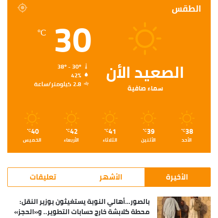
الطقس
30
℃
الصعيد الأن
38º - 30º
42%
2.8 كيلومتر/ساعة
سماء صافية
40
42
41
39
38
℃
℃
℃
℃
℃
الأحد
الأثنين
الثلاثاء
الأربعاء
الخميس
الأخيرة
الأشهر
تعليقات
بالصور…أهالي النوبة يستغيثون بوزير النقل:
محطة كلابشة خارج حسابات التطوير.. و«الحجز»