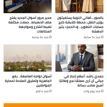
بتوصيل الرسائل الخاصة بكل إقليم سواء فى الصعيد أو
الوجه البحرى أو مدن القناة وهى المنوط بتوصيل صوت
الجمهور فى كل محافظات مصر للمسئولين فى كافة
بالصور…أهالي النوبة يستغيثون
مدير مرور أسوان الجديد يفتح
القطاعات لذا هى بمثابة أمن قومى لحماية حدود البلاد.
بوزير النقل: محطة كلابشة خارج
ملف الانضباط.. حملات مكثفة
لأنه إذا لم يشعر هؤلاء المواطنين فى مختلف
حسابات التطوير.. و«الحجز» يثير
لضبط الشارع ومواجهة
الدهشة
المخالفات
المحافظات بأن هناك من يعبر عنهم ويوصل صوتهم
منذ 14 ساعة
منذ 24 ساعة
سيتجهون الى بعض الجماعات المتطرفة التى تتيح لهم
بعض التصرفات المباحة.
ولا ننسى ما قاله أبو على الحسين بن سينا ” حياة قصيرة
غنية بالعلم والم سيرة والعمل خير عندي من حياة طويلة
خاوية من هذه المتع الثلاث ينحني في خاتمتها الظهر
ومسير صاحبها على ثلاث. ولا ينبغي لعالم أن يبقى شيئا
من العلم في نفسه ولايدونه في كتاب قبل أن يلقى وجه
حمدي راشد: أعظم إنجاز في
أسوان تواجه العاصفة.. رفع
حياتي أن أرى معلمًا نجح وطالبًا
الجاهزية وتعليق الملاحة لحماية
ربه”.
أصبح صاحب رسالة
المواطنين
منذ يوم واحد
منذ 4 أيام