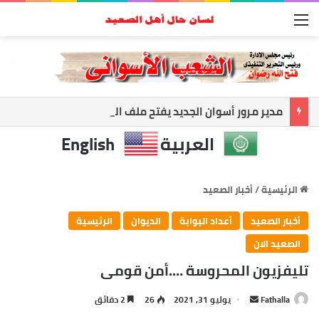
القائمة
مدير مرور أسوان الجديد يفتح ملف الانضباط.. حملات مكثفة لضبط الشارع ومواجهة المخالفات
العربية
English
الرئيسية
/
أخبار الصعيد
أخبار الصعيد
أعداد البوابة
الديوان
الرئيسية
الصعيد الان
تليفزيون المحروسة ….أمن قومى
أرسل
Fathalla
يوليو 31, 2021
26
2 دقائق
بريدا