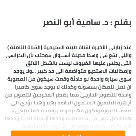
إلكترونيا
بقلم : د. سامية أبو النصر
عند زيارتى الأخيرة لقناة طيبة الاقليمية (القناة الثامنة )
والتى تقع فى وسط مدينة أســـوان فوجئت بأن الكراسى
التى يجلس عليها الضيوف ليست بالشكل اللائق
وإمكانيات الاستديو متواضعة الى حد كبير …ولا يوجد
سوى سيارة واحدة لو حادثة وقعت سيكون من الصعوبة
ان تصل للمكان بسهولة وكذلك لا يوجد سوى كاميرا
واحدة للتصوير الخارجى مما يضطر المخرجين للتصوير من
أجهزة التليفون المحمول الخاصة بهم وهذا يؤدى الى
ضعف الصورة وتكون مهتزة وغير واضحة كما ينبغى ..
هذا الحال ليس فى قناة طيبة وحدها أو قناة الدلتا وحدها
أو قناة الاسكندرية وإنما هى شكوى عامة لكافة
القنوات فى جميع أرجاء المعمورة.