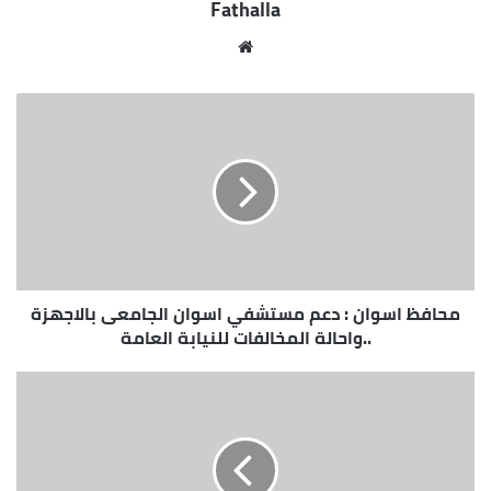
Fathalla
والمستوصفات الخاصة والخيرية تخضع للرقابة المشددة
عليها من خلال لجان التفتيش والتي رصدت وجود مخالفات
موقع
في مستشفى الهلال الأحمر بمدينة أسوان وتم إحالتها
الويب
للنيابة العامة للتحقيق فيها .
محافظ اسوان : دعم مستشفي اسوان الجامعى بالاجهزة
..واحالة المخالفات للنيابة العامة