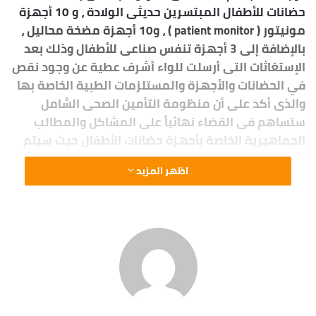
حضانات للأطفال المبتسرين حديثى الولادة ، و 10 أجهزة
مونيتور ( patient monitor ) ، و10 أجهزة مضخة محاليل ،
بالإضافة إلى 3 أجهزة تنفس صناعى للأطفال وذلك بعد
الإستغاثات التى أرسلت للواء أشرف عطية عن وجود نقص
في الحضانات والأجهزة والمستلزمات الطبية الخاصة بها
والذى أكد على أن منظومة التأمين الصحى الشامل
ستساهم فى القضاء نهائياً على المشاكل والمطالب
الجماهيرية الخاصة بأجهزة حضانات الأطفال حيث سيتم
زيادة الحضانات إلى 243 جهاز بدلاً من 180 جهاز ، بجانب
اظهر المزيد
زيادة أجهزة التنفس الصناعى للحضانات من 15 جهاز إلى
91 جهاز ، وفى سياق متصل كشف الدكتور إيهاب حنفى
وكيل وزارة الصحة بأنه بناءاً على توجيهات محافظ أسوان
جارى العمل في إصلاح العطل المفاجئ بأحدى أجهزة
الثلاجات بمشرحة أسوان عمومية حيث يقوم فريق صيانة
متخصص من الهيئة العربية للتصنيع بعملية الإصلاح
وتحديث الجهاز لسرعة إعادة تشغيل كافة عيون المشرحة
بإجمالى 24 عين ، مؤكداً على أن جميع المستشفيات