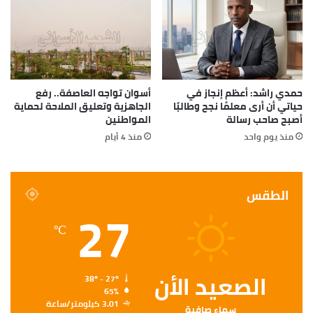
حمدي راشد: أعظم إنجاز في
أسوان تواجه العاصفة.. رفع
حياتي أن أرى معلمًا نجح وطالبًا
الجاهزية وتعليق الملاحة لحماية
أصبح صاحب رسالة
المواطنين
منذ يوم واحد
منذ 4 أيام
الطقس
27
℃
الصعيد الأن
38º - 27º
65%
3.01 كيلومتر/ساعة
سماء صافية