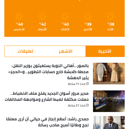
40
42
40
39
38
℃
℃
℃
℃
℃
الأحد
الأثنين
الثلاثاء
الأربعاء
الخميس
الأخيرة
الأشهر
تعليقات
بالصور…أهالي النوبة يستغيثون بوزير النقل:
محطة كلابشة خارج حسابات التطوير.. و«الحجز»
يثير الدهشة
منذ 11 ساعة
مدير مرور أسوان الجديد يفتح ملف الانضباط..
حملات مكثفة لضبط الشارع ومواجهة المخالفات
منذ 21 ساعة
حمدي راشد: أعظم إنجاز في حياتي أن أرى معلمًا
نجح وطالبًا أصبح صاحب رسالة