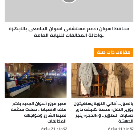
محافظ اسوان : دعم مستشفي اسوان الجامعى بالاجهزة
..واحالة المخالفات للنيابة العامة
مقالات ذات صلة
بالصور…أهالي النوبة يستغيثون
مدير مرور أسوان الجديد يفتح
بوزير النقل: محطة كلابشة خارج
ملف الانضباط.. حملات مكثفة
حسابات التطوير.. و«الحجز» يثير
لضبط الشارع ومواجهة
الدهشة
المخالفات
منذ 11 ساعة
منذ 21 ساعة