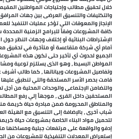
خلال تحقيق مطالب وإحتياجات المواطنين المقيم
والتكليفات والتنسيق العرضى بين جهات المرافق ا
الإنجاز والمعوقات التي تؤخر عمليات التنفيذ لل
كافة المشروعات وفقاً للبرامج الزمنية المحددة 
الإشتراطات البنائية أو إختلاف وجهات النظر حول 
أمام أي شركة متقاعسة أو متأخرة في تحقيق معدلا
الجميع لحدوث أي تأخير حتى تكون هذه المشروعا
المواطن البسيط ، وهو الذى يستلزم توعية ومشار
وتفاصيل المشروعات وبياناتها ، كما طالب أشرف عط
قامت بحصر الأسر المستحقة والتي تنطبق عليها 
والتضامن الإجتماعى والوحدات المحلية من أجل 
شباب أخرى ، بالإضافة إلى التنسيق مع الهيئة الع
لتحميل مواد البناء الخاصة بمشروعات حياة كريم
إدفو والواقعة على مرتفعات جبلية ومساكنها متا
إستعراض المعدلات التنفيذية للمشروعات من الج