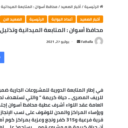
الرئيسية
/
أخبار الصعيد
/
محافظ أسوان : المتابعة الميدانية 
أخبار الصعيد
أعداد البوابة
الرئيسية
الصعيد الان
محافظ أسوان : المتابعة الميدانية وتذليل
أرسل
Fathalla
يوليو 27, 2021
بريدا
إلكترونيا
في إطار المتابعة الدورية للمشروعات الجارية ضمن
للريف المصرى .. حياة كريمة ” والتي تستهدف 
العامة عقد اللواء أشرف عطية محافظ أسوان إجتما
قرية فرعية و315 كفر ونجع وعزبة بمرا
أن حياة كريمة هو مشروع قومي يستحوذ على إهت