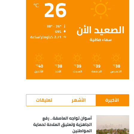
26
℃
الصعيد الأن
38º - 26º
69%
2.71 كيلومتر/ساعة
سماء صافية
40
38
39
39
38
℃
℃
℃
℃
℃
الخميس
الجمعة
السبت
الأحد
الأثنين
الأخيرة
الأشهر
تعليقات
أسوان تواجه العاصفة.. رفع
الجاهزية وتعليق الملاحة لحماية
المواطنين