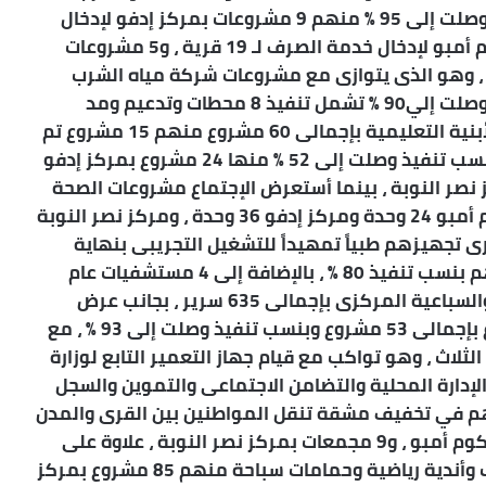
والصرف الصحى بإجمالي 56 مشروع بنسب تنفيذ وصلت إلى 95 % منهم 9 مشروعات بمركز إدفو لإدخال
خدمة الصرف لـ 15 قرية ، و6 مشروعات بمركز كوم أمبو لإدخال خدمة الصرف لـ 19 قرية ، و5 مشروعات
 النوبة لإدخال خدمة الصرف لـ 22 قرية ، وهو الذى يتوازى مع مشروعات شركة مياه الشرب
والصرف الصحى بإجمالى 52 مشروع بنسب تنفيذ وصلت إلي90 % تشمل تنفيذ 8 محطات وتدعيم ومد
الشبكات ، كما تم عرض موقف مشروعات هيئة الأبنية التعليمية بإجمالى 60 مشروع منهم 15 مشروع تم
الإنتهاء منهم ، و 45 مشروع جارى العمل فيهم بنسب تنفيذ وصلت إلى 52 % منها 24 مشروع بمركز إدفو
وم أمبو و12 مشروع بمركز نصر النوبة ، بينما أستعرض الإجتماع مشروعات الصحة
لإحلال وتجديد 78 وحدة صحية موزعيين بمركز كوم أمبو 24 وحدة ومركز إدفو 36 وحدة ، ومركز نصر النوبة
ائياً ، وجارى تجهيزهم طبياً تمهيداً للتشغيل التجريبى بنهاية
أغسطس القادم ، بجانب 31 وحدة جارى العمل فيهم بنسب تنفيذ 80 % ، بالإضافة إلى 4 مستشفيات عام
ومركزى هم إدفو العام وكوم أمبو ونصر النوبة والسباعية المركزى بإجمالى 635 سرير ، بجانب عرض
موقف تنفيذ مشروعات الرى لتأهيل وتبطين الترع بإجمالى 53 مشروع وبنسب تنفيذ وصلت إلى 93 % ، مع
كز الثلاث ، وهو تواكب مع قيام جهاز التعمير التابع لوزارة
التي تشمل الإدارة المحلية والتضامن الاجتماعى والتموين والسجل
م في تخفيف مشقة تنقل المواطنين بين القرى والمدن
منها 13 مجمع بمركز إدفو ، و 8 مجمعات بمركز كوم أمبو ، و9 مجمعات بمركز نصر النوبة ، علاوة على
إنشاء وإحلال وتجديد 165 مشروع يضم مراكز شباب وأندية رياضية وحمامات سباحة منهم 85 مشروع بمركز