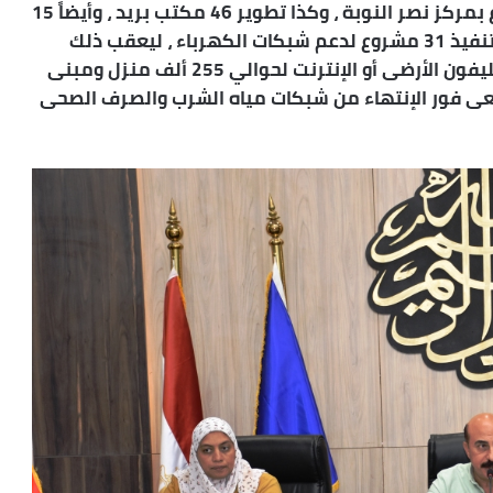
إدفو ، و 32 مشروع بمركز كوم أمبو ، و 48 مشروع بمركز نصر النوبة ، وكذا تطوير 46 مكتب بريد ، وأيضاً 15
وحدة إسعاف ومطافى وبيطرية ومجزر ، فضلاً عن تنفيذ 31 مشروع لدعم شبكات الكهرباء ، ليعقب ذلك
البدء في توصيل خطوط الفيبر للإتصالات سواء للتليفون الأرضى أو الإنترنت لحوالي 255 ألف منزل ومبنى
طبيعى فور الإنتهاء من شبكات مياه الشرب والصرف الصحى