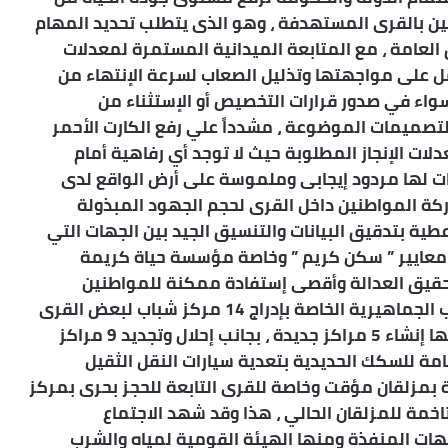
ين بالقرى المستهدفة ، وهو الذى يتطلب تحديد المهام
لعامة ، مع المتابعة الميدانية المستمرة لمعدلات
عمل على مواجهتها وتذليل الصعاب لسرعة الإنتهاء من
سواء في صدور قرارات التخصيص أو الإستثناء من
التصميمات الموضوعة ، مشدداً علي رفع الكارت الأحمر
ت الإنجاز المطلوبة حيث لا توجد أي رفاهية أمام
ت لها مردود إيجابى وملموسة على أرض الواقع لدى
كة المواطنين داخل القرى لحجم الجهود المبذولة
ية بتدقيق البيانات والتنسيق الجيد بين الجهات التي
معايير ” سكن كريم ” وخاصة مؤسسة حياة كريمة
تحقيق العدالة وأقصى إستفادة ممكنة للمواطنين
المستحقين داخل القرى ، موجهاً إلي رفع المطالب الجماهيرية الخاصة بإدراج 14 مركز شباب لبعض القرى
والمناطق المحرومة ضمن مبادرة حياة كريمة منها إنشاء 5 مراكز جديدة ، بجانب إحلال وتجديد 9 مراكز
امة للسكك الحديدية بتعدية سيارات النقل الثقيل
ة بمزلقان مؤقت وخاصة للقرى التابعة للحجز بحرى بمركز
خمة للمزلقان الحالي ، هذا وقد شهد الاجتماع
هات المنفذة ومنها الهيئة القومية لمياه والشرب