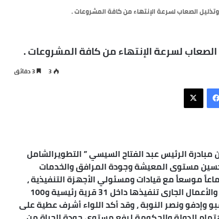
وتذليل الصعاب لسرعة الإنتهاء من كافة المشروعات .
 الصعاب لسرعة الإنتهاء من كافة المشروعات .
3
3 دقائق
فيسبوك
X
 مبادرة الرئيس عبد الفتاح السيسي ” التطويرالشامل
تحسين مستوى المعيشة وجودة المرافق والخدمات
عاً موسعاً مع قيادات ومسئولي الأجهزة التنفيذية ،
ورؤساء المراكز والمدن للوقوف على نسب الإنجاز والأعمال الجارى تنفيذها داخل 31 قرية رئيسية و100
كز كوم أمبو وإدفو ونصر النوبة ، وقد أكد اللواء أشرف عطية على
مام الدولة والحكومة لرفع مستوى جودة الحياة من