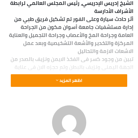
الشيخ إدريس الإدريسي، رئيس المجلس العالمي لرابطة
الأشراف الأدارسة
أثر حادث سيارة وعلى الفور تم تشكيل فريق طبي من
إدارة مستشفيات جامعة أسوان مكون من الجراحة
العامة وجراحة المخ والأعصاب وجراحة التجميل والعناية
المركزة والتخدير والأشعة التشخيصية وبعد عمل
الاشعات الازمة والتحاليل
تبين من وجود كسر فى الفخذ الايمن ونزيف بالصدر من
الجهة اليمنى ونزيف بالبطن وتم حجزه الان فى عناية
جراحة التجميل.
اظهر المزيد
وأضاف الدكتور أشرف معبد المدير التنفيذى
بمستشفيات جامعة أسوان انه تم اتخاذ كافة الاجراءات
الطبية وسرعة تقديم أوجه الرعاية الكاملة تحت إشراف
الدكتور شريف حسن فراج نائب المدير التنفيذي والدكتور
عصام ابو المجد مدير الجراحة بالمستشفي الجامعي.
واشار الدكتور أشرف معبد المدير التنفيذي بمستشفيات