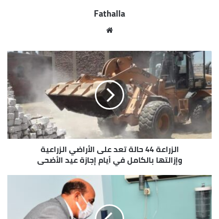
جامعة اسوان الي انه أسفر الحادث عن إصابة كلا من :
Fathalla
عادل عباس محمد ٣٢سنه
وأحمد مصطفى أحمد ٤٩سنه الشهير بالشيخ الادريسي و
موقع
شفاء محمد الحسن ٣٢سنه ومصطفى احمد مصطفى
الويب
١٦سنه ومحمد ابراهيم ٣٨ سنه والزهراء أحمد مصطفى
٢١ والجميع يتماثلون للعلاج والرعايه الطبيه الكاملة داخل
المستشفى الجامعي بأسوان.
الزراعة 44 حالة تعد على الأراضي الزراعية
وإزالتها بالكامل في أيام إجازة عيد الأضحى