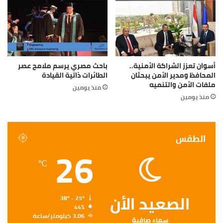
أسوان تعزز الشراكة الأمنية..
باحث مصري يرسم ملامح عصر
المحافظ ومدير الأمن يبحثان
الطائرات ذاتية القيادة
ملفات الأمن والتنميه
منذ يومين
منذ يومين
الطقس
26
℃
الصعيد الأن
38º - 25º
44%
3.06 كيلومتر/ساعة
سماء صافية